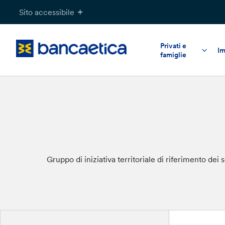
Salta
Sito accessibile
al
contenuto
Privati e
Im
famiglie
Gruppo di iniziativa territoriale di riferimento de