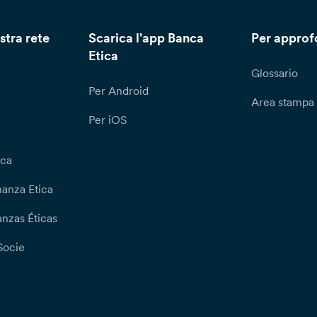
stra rete
Scarica l'app Banca
Per approf
Etica
Glossario
Per Android
Area stampa
Per iOS
ica
nanza Etica
nzas Éticas
Socie