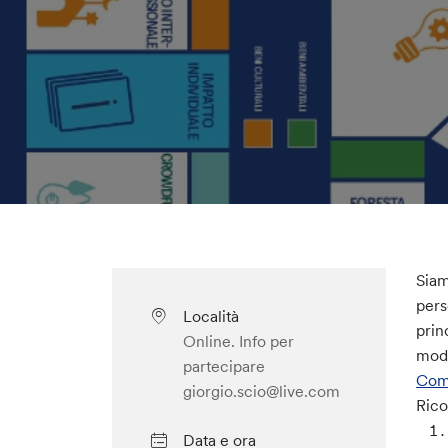
Siam
pers
Località
prin
Online. Info per
modo
partecipare
Comm
giorgio.scio@live.com
Rico
Data e ora