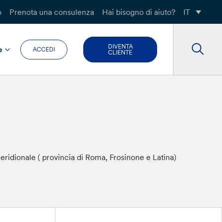
o
Prenota una consulenza
Hai bisogno di aiuto?
IT
DIVENTA
e
ACCEDI
CLIENTE
meridionale ( provincia di Roma, Frosinone e Latina)