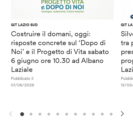
GIT LAZIO SUD
GIT L
Costruire il domani, oggi:
Sil
risposte concrete sul ‘Dopo di
tra
Noi’ e il Progetto di Vita sabato
pre
6 giugno ore 10.30 ad Albano
pro
Laziale
Laz
Pubblicato il
Pubblic
01/06/2026
12/05