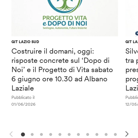
GIT LAZIO SUD
GIT L
Costruire il domani, oggi:
Sil
risposte concrete sul ‘Dopo di
tra
Noi’ e il Progetto di Vita sabato
pre
6 giugno ore 10.30 ad Albano
pro
Laziale
Laz
Pubblicato il
Pubblic
01/06/2026
12/05