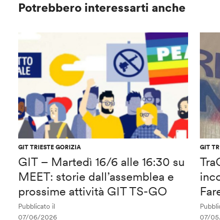
Potrebbero interessarti anche
GIT TRIESTE GORIZIA
GIT TR
GIT – Martedì 16/6 alle 16:30 su
Tra
MEET: storie dall’assemblea e
inco
prossime attività GIT TS-GO
Far
Pubblicato il
Pubblic
07/06/2026
07/05