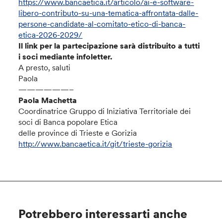
https://www.bancaetica.it/articolo/ai-e-software-
libero-contributo-su-una-tematica-affrontata-dalle-
persone-candidate-al-comitato-etico-di-banca-
etica-2026-2029/
Il link per la partecipazione sarà distribuito a tutti
i soci mediante infoletter
.
A presto, saluti
Paola
——————–
Paola Machetta
Coordinatrice Gruppo di Iniziativa Territoriale dei
soci di Banca popolare Etica
delle province di Trieste e Gorizia
http://www.bancaetica.it/git/trieste-gorizia
Potrebbero interessarti anche