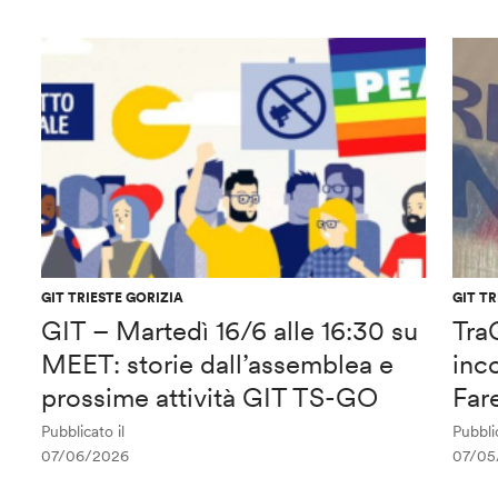
GIT TRIESTE GORIZIA
GIT TR
GIT – Martedì 16/6 alle 16:30 su
Tra
MEET: storie dall’assemblea e
inco
prossime attività GIT TS-GO
Far
Pubblicato il
Pubblic
07/06/2026
07/05