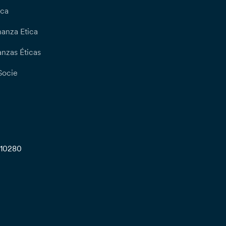
ica
nanza Etica
nzas Éticas
Socie
710280