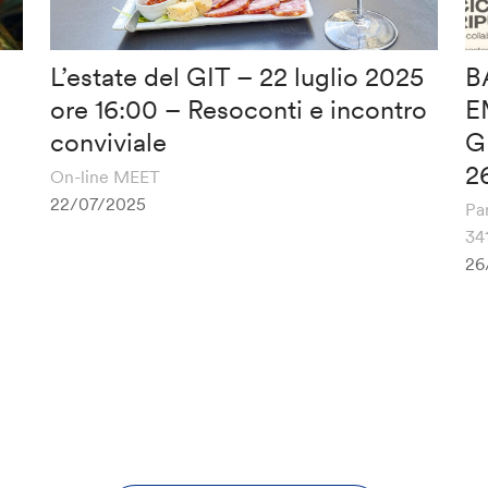
L’estate del GIT – 22 luglio 2025
B
ore 16:00 – Resoconti e incontro
E
conviviale
G
2
On-line MEET
22/07/2025
Pa
34
26