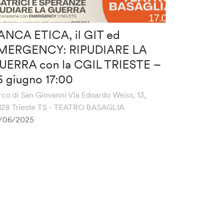
ANCA ETICA, il GIT ed
MERGENCY: RIPUDIARE LA
UERRA con la CGIL TRIESTE –
6 giugno 17:00
rco di San Giovanni Via Edoardo Weiss, 13,
128 Trieste TS - TEATRO BASAGLIA
/06/2025