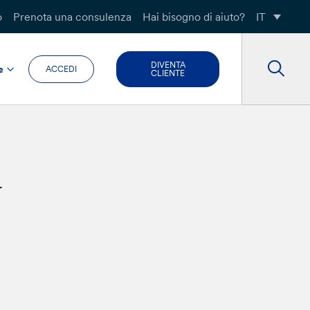
o
Prenota una consulenza
Hai bisogno di aiuto?
IT
DIVENTA
e
ACCEDI
CLIENTE
a