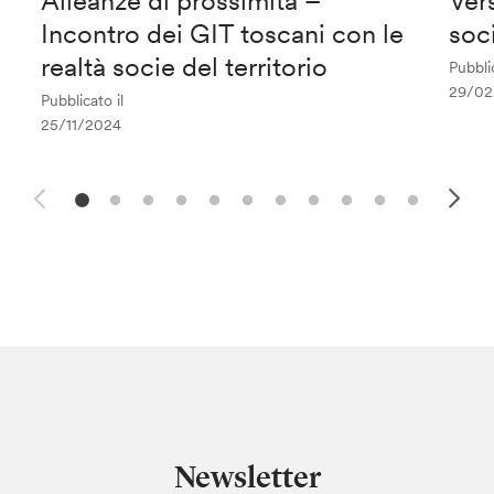
Alleanze di prossimità –
Ver
Incontro dei GIT toscani con le
soc
realtà socie del territorio
Pubblic
29/02
Pubblicato il
25/11/2024
Newsletter