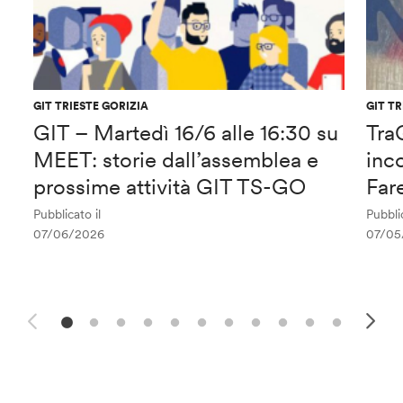
GIT TRIESTE GORIZIA
GIT TR
GIT – Martedì 16/6 alle 16:30 su
Tra
MEET: storie dall’assemblea e
inco
prossime attività GIT TS-GO
Far
Pubblicato il
Pubblic
07/06/2026
07/05