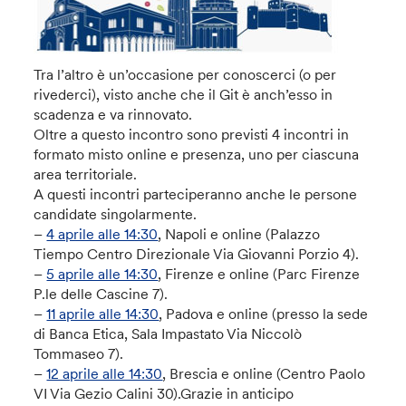
Tra l’altro è un’occasione per conoscerci (o per
rivederci), visto anche che il Git è anch’esso in
scadenza e va rinnovato.
Oltre a questo incontro sono previsti 4 incontri in
formato misto online e presenza, uno per ciascuna
area territoriale.
A questi incontri parteciperanno anche le persone
candidate singolarmente.
–
4 aprile alle 14:30
, Napoli e online (Palazzo
Tiempo Centro Direzionale Via Giovanni Porzio 4).
–
5 aprile alle 14:30
, Firenze e online (Parc Firenze
P.le delle Cascine 7).
–
11 aprile alle 14:30
, Padova e online (presso la sede
di Banca Etica, Sala Impastato Via Niccolò
Tommaseo 7).
–
12 aprile alle 14:30
, Brescia e online (Centro Paolo
VI Via Gezio Calini 30).Grazie in anticipo