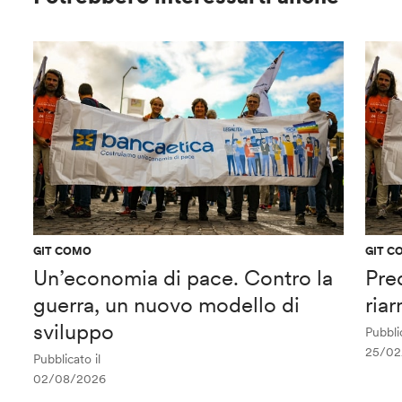
GIT COMO
GIT C
Un’economia di pace. Contro la
Pred
guerra, un nuovo modello di
ria
sviluppo
Pubblic
25/02
Pubblicato il
02/08/2026