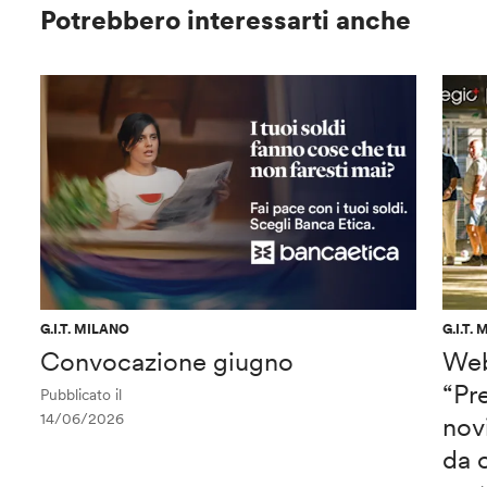
Potrebbero interessarti anche
G.I.T. MILANO
G.I.T.
Convocazione giugno
Web
“Pre
Pubblicato il
14/06/2026
nov
da 