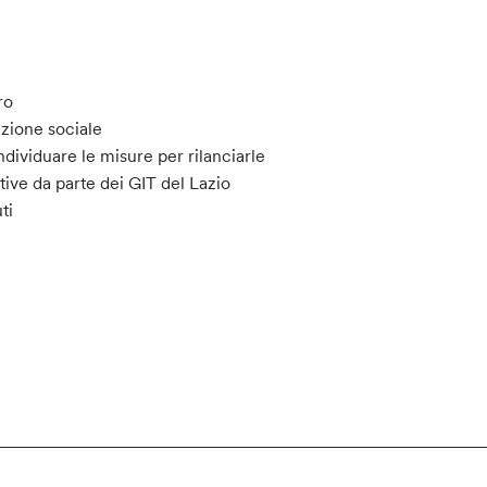
E
ro
azione sociale
individuare le misure per rilanciarle
tive da parte dei GIT del Lazio
ti