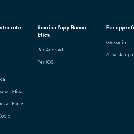
stra rete
Scarica l'app Banca
Per approf
Etica
Glossario
Per Android
Area stampa
Per iOS
ica
nanza Etica
nzas Éticas
Socie