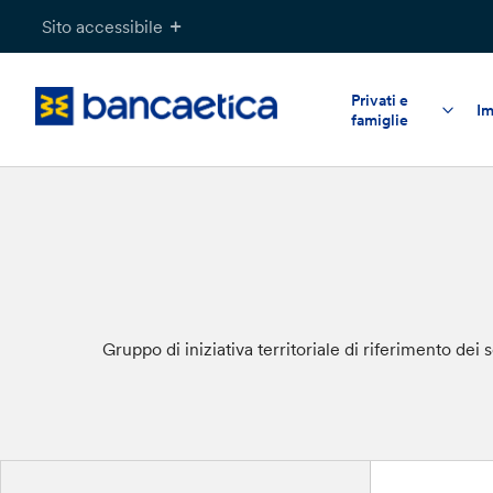
Salta
Sito accessibile
al
contenuto
Privati e
Im
famiglie
Gruppo di iniziativa territoriale di riferimento de