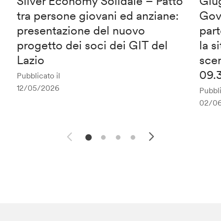
Silver Economy Solidale – Patto
Giu
tra persone giovani ed anziane:
Gov
presentazione del nuovo
part
progetto dei soci dei GIT del
la s
Lazio
scen
09.3
Pubblicato il
12/05/2026
Pubbli
02/0