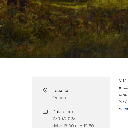
Cari
è co
Località
onli
Online
Se f
di
i
Data e ora
11/09/2023
dalle 18.00
alle 19.30