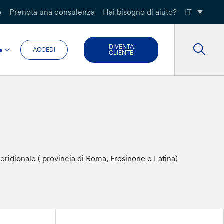
o
Prenota una consulenza
Hai bisogno di aiuto?
IT
DIVENTA
e
ACCEDI
CLIENTE
meridionale ( provincia di Roma, Frosinone e Latina)