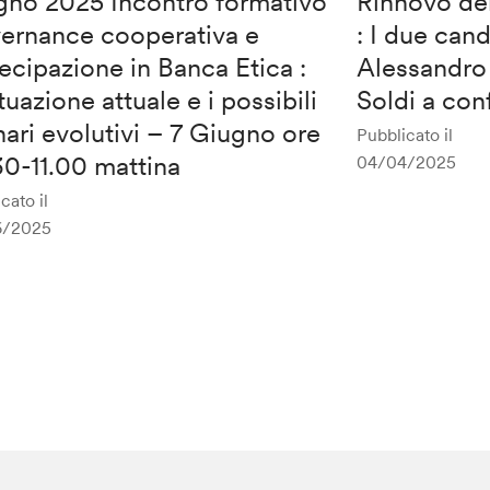
gno 2025 Incontro formativo
Rinnovo de
ernance cooperativa e
: I due cand
ecipazione in Banca Etica :
Alessandro
ituazione attuale e i possibili
Soldi a co
ari evolutivi – 7 Giugno ore
Pubblicato il
0-11.00 mattina
04/04/2025
cato il
6/2025