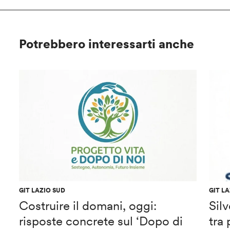
Potrebbero interessarti anche
GIT LAZIO SUD
GIT L
Costruire il domani, oggi:
Sil
risposte concrete sul ‘Dopo di
tra