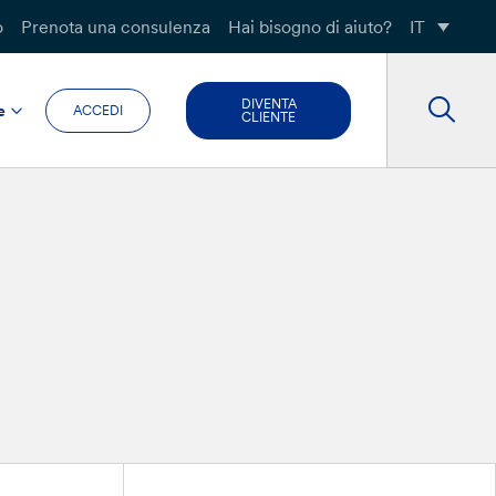
o
Prenota una consulenza
Hai bisogno di aiuto?
IT
DIVENTA
e
ACCEDI
CLIENTE