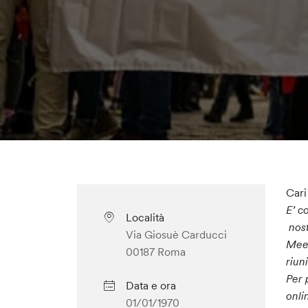
Cari
E’ c
Località
nos
Via Giosuè Carducci
Meet
00187 Roma
riun
Per 
Data e ora
onli
01/01/1970