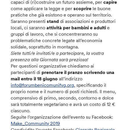
capaci di (ri)costruire un futuro assieme, per
capire
come applicare la legge e per
scoprire
le buone
pratiche che già esistono e operano sul territorio.
Saranno presenti
stand
di associazioni e produttori
locali, ci saranno
attività per bambini e adulti
e
gruppi di lavoro, che si concentreranno su
problematiche concrete legate all’economia
solidale, soprattutto in montagna.
Siete tutti/e invitati/e a partecipare, la vostra
presenza alla Giornata sarà preziosa!
Per questioni organizzative chiediamo ai
partecipanti di
prenotare il pranzo scrivendo una
mail
entro il 18 giugno
all’indirizzo
info@forumbenicomunifvg.org
, specificando il
proprio nome e il numero di posti richiesti. Il menu,
comprensivo di primo, secondo, contorno e dolce
sarà totalmente vegetariano e avrà un costo di 12 €
ciascuno.
Seguite l’organizzazione dell’evento su Facebook:
Make_Community 2019
Condividite l’evento Facebook:
Giornata Regionale