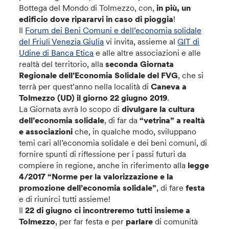
Bottega del Mondo di Tolmezzo, con,
in più, un
edificio dove ripararvi in caso di pioggia
!
Il
Forum dei Beni Comuni e dell’economia solidale
del Friuli Venezia Giulia
vi invita, assieme al
GIT di
Udine di Banca Etica
e alle altre associazioni e alle
realtà del territorio, alla
seconda Giornata
Regionale dell’Economia Solidale del FVG
, che si
terrà per quest’anno nella località di
Caneva
a
Tolmezzo (UD) il giorno 22 giugno 2019
.
La Giornata avrà lo scopo di
divulgare la cultura
dell’economia solidale
, di far da
“vetrina” a realtà
e associazioni
che, in qualche modo, sviluppano
temi cari all’economia solidale e dei beni comuni, di
fornire spunti di riflessione per i passi futuri da
compiere in regione, anche in riferimento alla
legge
4/2017 “Norme per la valorizzazione e la
promozione dell’economia solidale”
, di fare
festa
e di riunirci tutti assieme!
Il
22 di giugno ci incontreremo tutti insieme a
Tolmezzo
, per far festa e per
parlare
di comunità