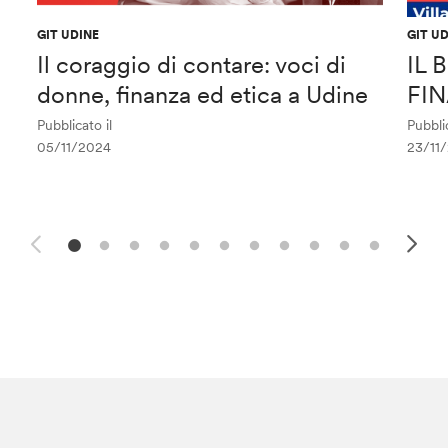
GIT UDINE
GIT U
Il coraggio di contare: voci di
IL
donne, finanza ed etica a Udine
FI
Pubblicato il
Pubblic
05/11/2024
23/11