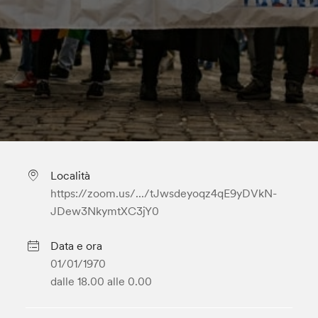
Località
https://zoom.us/.../tJwsdeyoqz4qE9yDVkN-
JDew3NkymtXC3jY0
Data e ora
01/01/1970
dalle 18.00
alle 0.00