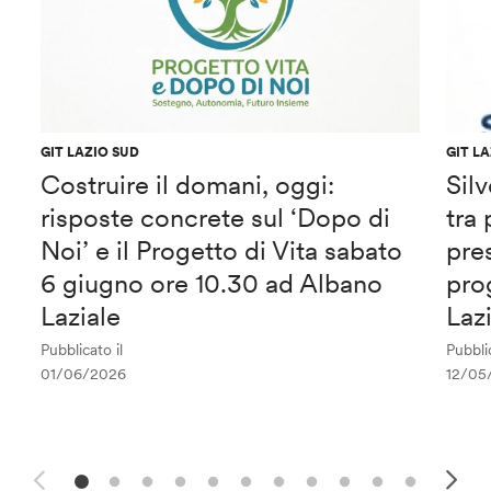
GIT LAZIO SUD
GIT L
Costruire il domani, oggi:
Sil
risposte concrete sul ‘Dopo di
tra
Noi’ e il Progetto di Vita sabato
pre
6 giugno ore 10.30 ad Albano
pro
Laziale
Laz
Pubblicato il
Pubblic
01/06/2026
12/05