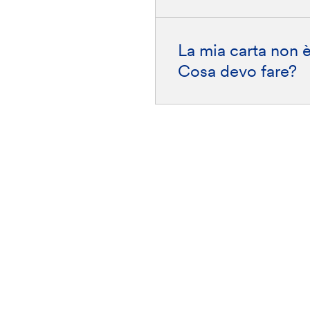
La mia carta non è
Cosa devo fare?
stra rete
Scarica l'app Banca
Per approf
Etica