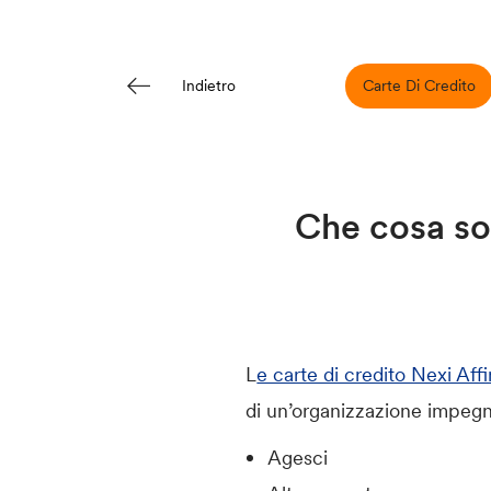
Carte Di Credito
Indietro
Che cosa son
L
e carte di credito Nexi Aff
di un’organizzazione impeg
Agesci