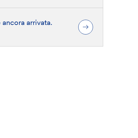
 ancora arrivata.
ondire
Le nostre conformità: