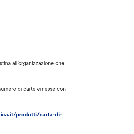
tina all’organizzazione che
l numero di carte emesse con
ca.it/prodotti/carta-di-