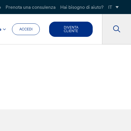
o
Prenota una consulenza
Hai bisogno di aiuto?
IT
DIVENTA
e
ACCEDI
CLIENTE