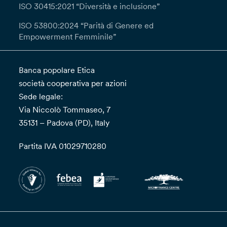
interlocutoria entro un (1) mese informandoti
ISO 30415:2021 “Diversità e inclusione”
della presa in carico della richiesta. Qualora tu
ISO 53800:2024 “Parità di Genere ed
ritenga che il trattamento dei tuoi dati da parte
Empowerment Femminile”
del Titolare avvenga in violazione del GDPR
potrai proporre reclamo all’autorità di controllo.
Banca popolare Etica
società cooperativa per azioni
Sede legale:
Via Niccolò Tommaseo, 7
35131 – Padova (PD), Italy
Partita IVA 01029710280