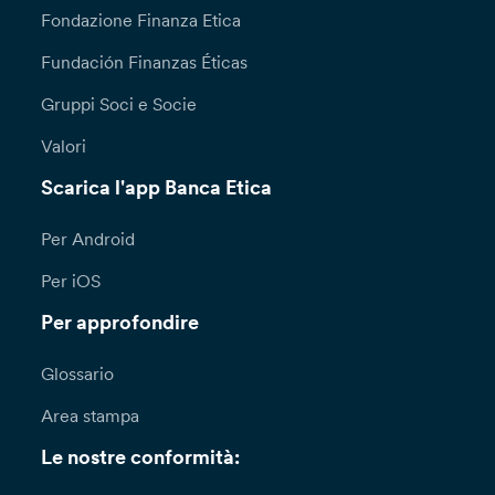
Dipendenze, oppure inoltrare richiesta scritta
Fondazione Finanza Etica
attraverso il modulo disponibile sul sito della
Fundación Finanzas Éticas
Banca, alla sezione “Privacy e cookie policy”
all’attenzione del Responsabile per la
Gruppi Soci e Socie
Protezione dei Dati (Data Protection Officer):
DPO@bancaetica.com.
Valori
Scarica l'app Banca Etica
Qualora lamenti una violazione nel trattamento
dei tuoi dati personali (a titolo esemplificativo
l’indebito inserimento dei tuoi dati personali
Per Android
all’interno di mailing list o del sito della banca)
Per iOS
puoi presentare formale reclamo all’Ufficio
Reclami – Servizio Consulenza Legale – Via N.
Per approfondire
Tommaseo, 7 ­ 35131 Padova –
reclami@bancaetica.com. Ti informiamo che il
Glossario
termine per la risposta a seguito di una tua
richiesta ai sensi degli articoli 15 e ss. è di un (1)
Area stampa
mese, prorogabile di due (2) mesi in casi di
particolare complessità; in questi casi, la Banca
Le nostre conformità:
ti fornirà almeno una comunicazione