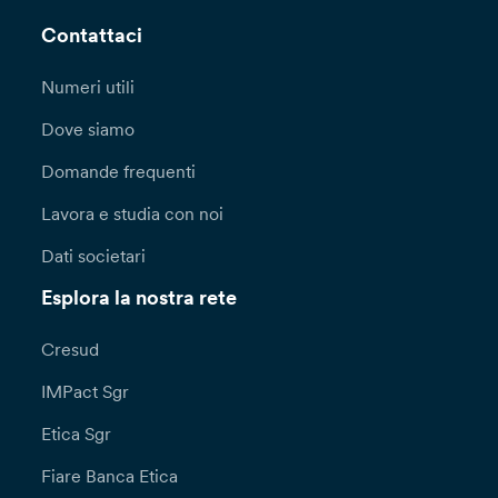
ai dati personali oggetto di trasferimento. In
alternativa potrà essere valutata la sussistenza
Contattaci
di una delle deroghe previste dall’articolo 49
del GDPR.
Numeri utili
Potrai esercitare in ogni momento i diritti a te
Dove siamo
riconosciuti dagli articoli 15 e seguenti del
Domande frequenti
Regolamento (UE) 2016/679 (diritto di accesso,
rettifica, cancellazione, limitazione di
Lavora e studia con noi
trattamento, di notifica, portabilità dei dati,
opposizione, di non essere sottoposto a una
Dati societari
decisione basata unicamente sul trattamento
automatizzato, compresa la profilazione)
Esplora la nostra rete
rivolgendoti al Titolare del trattamento, Banca
Popolare Etica Società cooperativa per azioni,
Cresud
Padova, Via N. Tommaseo, 7.
IMPact Sgr
Per l’esercizio dei diritti di cui all’art. 15 e ss,
Etica Sgr
nonché per ricevere ulteriori informazioni con
riguardo al trattamento dei tuoi dati personali,
Fiare Banca Etica
puoi recarti direttamente presso le nostre