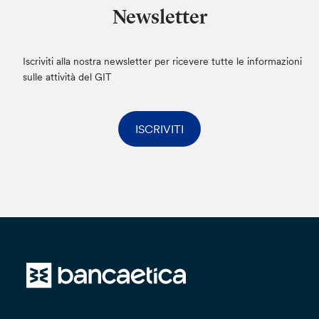
Regolamento (UE) 2016/679, avverrà in modo
Newsletter
da garantire la sicurezza e la riservatezza e
potrà essere effettuato attraverso strumenti
elettronici. I dati che comunicherai saranno
Iscriviti alla nostra newsletter per ricevere tutte le informazioni
conservati non oltre il tempo strettamente
sulle attività del GIT
necessario per dare seguito alla tua istanza.
I dati personali potranno essere trasferiti anche
ISCRIVITI
in Paesi Terzi, con ciò intendendo paesi non
appartenenti all’Unione Europea o allo Spazio
Economico Europeo. Qualora ciò avvenga, la
Banca dichiara e garantisce di conformarsi a
quanto disposto dal Capo V del Regolamento
(UE) 2016/679, pertanto il trasferimento avverrà
esclusivamente verso Paesi Terzi riconosciuti
dalla Commissione Europea come aventi un
livello adeguato di protezione dei dati personali
o, in caso contrario, esclusivamente previa
contrattualizzazione di Clausole Contrattuali
Standard volte a garantire adeguata protezione