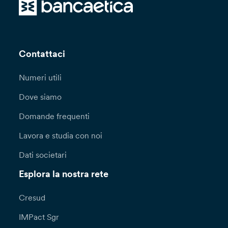
o, in caso contrario, esclusivamente previa
contrattualizzazione di Clausole Contrattuali
Standard volte a garantire adeguata protezione
ai dati personali oggetto di trasferimento. In
alternativa potrà essere valutata la sussistenza
Contattaci
di una delle deroghe previste dall’articolo 49
del GDPR.
Numeri utili
Potrai esercitare in ogni momento i diritti a te
Dove siamo
riconosciuti dagli articoli 15 e seguenti del
Domande frequenti
Regolamento (UE) 2016/679 (diritto di accesso,
rettifica, cancellazione, limitazione di
Lavora e studia con noi
trattamento, di notifica, portabilità dei dati,
opposizione, di non essere sottoposto a una
Dati societari
decisione basata unicamente sul trattamento
automatizzato, compresa la profilazione)
Esplora la nostra rete
rivolgendoti al Titolare del trattamento, Banca
Popolare Etica Società cooperativa per azioni,
Cresud
Padova, Via N. Tommaseo, 7.
IMPact Sgr