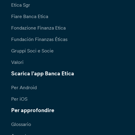
Per l’esercizio dei diritti di cui all’art. 15 e ss,
Etica Sgr
nonché per ricevere ulteriori informazioni con
riguardo al trattamento dei tuoi dati personali,
Fiare Banca Etica
puoi recarti direttamente presso le nostre
Dipendenze, oppure inoltrare richiesta scritta
Fondazione Finanza Etica
attraverso il modulo disponibile sul sito della
Fundación Finanzas Éticas
Banca, alla sezione “Privacy e cookie policy”
all’attenzione del Responsabile per la
Gruppi Soci e Socie
Protezione dei Dati (Data Protection Officer):
DPO@bancaetica.com.
Valori
Scarica l'app Banca Etica
Qualora lamenti una violazione nel trattamento
dei tuoi dati personali (a titolo esemplificativo
l’indebito inserimento dei tuoi dati personali
Per Android
all’interno di mailing list o del sito della banca)
Per iOS
puoi presentare formale reclamo all’Ufficio
Reclami – Servizio Consulenza Legale – Via N.
Per approfondire
Tommaseo, 7 ­ 35131 Padova –
reclami@bancaetica.com. Ti informiamo che il
Glossario
termine per la risposta a seguito di una tua
richiesta ai sensi degli articoli 15 e ss. è di un (1)