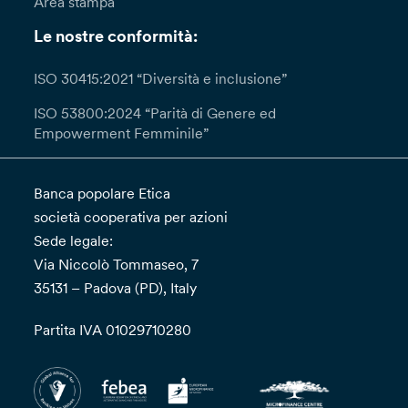
Area stampa
mese, prorogabile di due (2) mesi in casi di
particolare complessità; in questi casi, la Banca
Le nostre conformità:
ti fornirà almeno una comunicazione
interlocutoria entro un (1) mese informandoti
ISO 30415:2021 “Diversità e inclusione”
della presa in carico della richiesta. Qualora tu
ISO 53800:2024 “Parità di Genere ed
ritenga che il trattamento dei tuoi dati da parte
Empowerment Femminile”
del Titolare avvenga in violazione del GDPR
potrai proporre reclamo all’autorità di controllo.
Banca popolare Etica
società cooperativa per azioni
Sede legale:
Via Niccolò Tommaseo, 7
35131 – Padova (PD), Italy
Partita IVA 01029710280