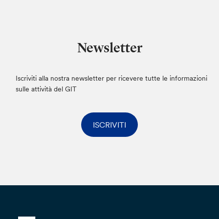
Il trattamento dei dati verrà effettuato da
personale autorizzato ai sensi dell’art. 29 del
Regolamento (UE) 2016/679, avverrà in modo
Newsletter
da garantire la sicurezza e la riservatezza e
potrà essere effettuato attraverso strumenti
elettronici. I dati che comunicherai saranno
Iscriviti alla nostra newsletter per ricevere tutte le informazioni
conservati non oltre il tempo strettamente
sulle attività del GIT
necessario per dare seguito alla tua istanza.
I dati personali potranno essere trasferiti anche
ISCRIVITI
in Paesi Terzi, con ciò intendendo paesi non
appartenenti all’Unione Europea o allo Spazio
Economico Europeo. Qualora ciò avvenga, la
Banca dichiara e garantisce di conformarsi a
quanto disposto dal Capo V del Regolamento
(UE) 2016/679, pertanto il trasferimento avverrà
esclusivamente verso Paesi Terzi riconosciuti
dalla Commissione Europea come aventi un
livello adeguato di protezione dei dati personali