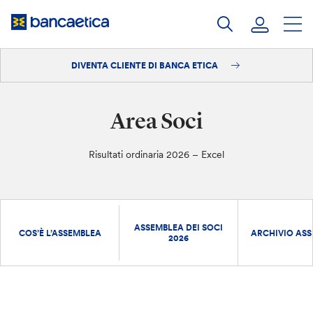
Salta
al
contenuto
DIVENTA CLIENTE DI BANCA ETICA
Accedi
Diventa cliente
Area Soci
Risultati ordinaria 2026 – Excel
ASSEMBLEA DEI SOCI
COS’È L’ASSEMBLEA
ARCHIVIO ASS
2026