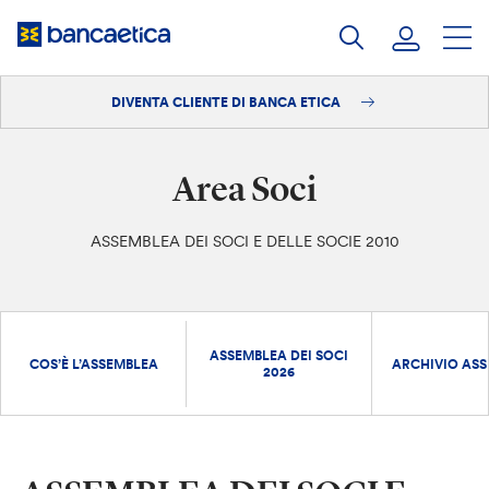
Salta
al
contenuto
DIVENTA CLIENTE DI BANCA ETICA
Accedi
Diventa cliente
Area Soci
ASSEMBLEA DEI SOCI E DELLE SOCIE 2010
ASSEMBLEA DEI SOCI
COS’È L’ASSEMBLEA
ARCHIVIO ASS
2026