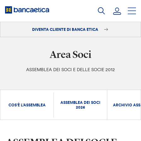
Salta
al
contenuto
DIVENTA CLIENTE DI BANCA ETICA
Accedi
Diventa cliente
Area Soci
ASSEMBLEA DEI SOCI E DELLE SOCIE 2012
ASSEMBLEA DEI SOCI
COS’È L’ASSEMBLEA
ARCHIVIO ASS
2026