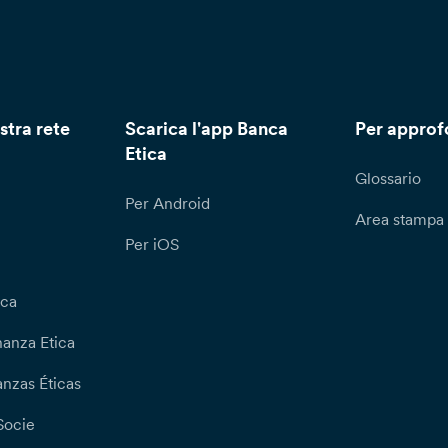
stra rete
Scarica l'app Banca
Per approf
Etica
Glossario
Per Android
Area stampa
Per iOS
ica
nanza Etica
nzas Éticas
Socie