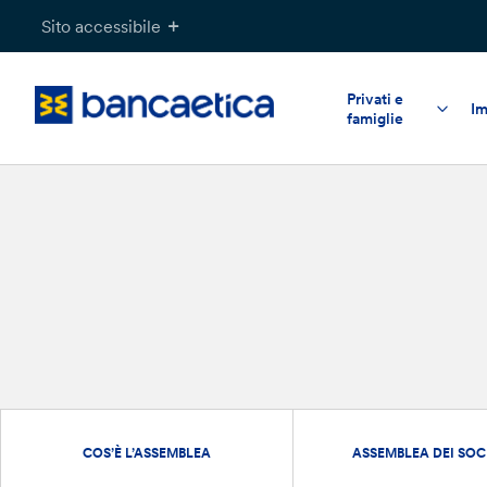
Salta
Sito accessibile
al
contenuto
Privati e
Im
famiglie
COS’È L’ASSEMBLEA
ASSEMBLEA DEI SOC