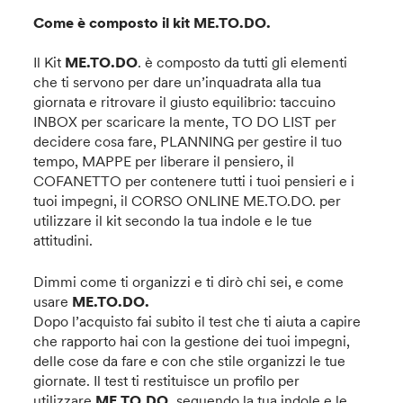
Come è composto il kit ME.TO.DO.
Il Kit
ME.TO.DO
. è composto da tutti gli elementi
che ti servono per dare un’inquadrata alla tua
giornata e ritrovare il giusto equilibrio: taccuino
INBOX per scaricare la mente, TO DO LIST per
decidere cosa fare, PLANNING per gestire il tuo
tempo, MAPPE per liberare il pensiero, il
COFANETTO per contenere tutti i tuoi pensieri e i
tuoi impegni, il CORSO ONLINE ME.TO.DO. per
utilizzare il kit secondo la tua indole e le tue
attitudini.
Dimmi come ti organizzi e ti dirò chi sei, e come
usare
ME.TO.DO.
Dopo l’acquisto fai subito il test che ti aiuta a capire
che rapporto hai con la gestione dei tuoi impegni,
delle cose da fare e con che stile organizzi le tue
giornate. Il test ti restituisce un profilo per
utilizzare
ME.TO.DO.
seguendo la tua indole e le