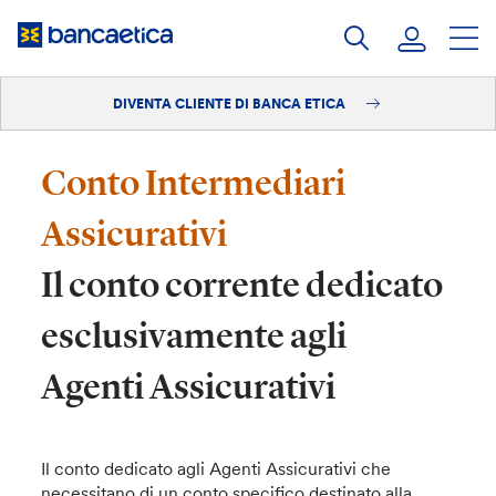
Salta
al
contenuto
DIVENTA CLIENTE DI BANCA ETICA
Accedi
Diventa cliente
Conto Intermediari
Assicurativi
Il conto corrente dedicato
esclusivamente agli
Agenti Assicurativi
Il conto dedicato agli Agenti Assicurativi che
necessitano di un conto specifico destinato alla