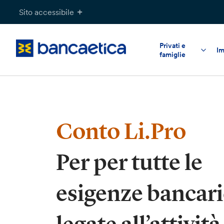
Salta
Sito accessibile
al
contenuto
Privati e
Im
famiglie
Conto Li.Pro
Per per tutte le
esigenze bancari