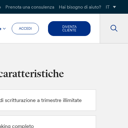
o
Prenota una consulenza
Hai bisogno di aiuto?
IT
DIVENTA
e
ACCEDI
CLIENTE
caratteristiche
i scritturazione a trimestre illimitate
nking completo