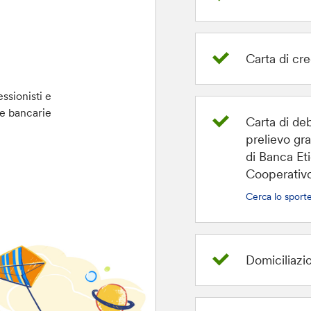
Carta di cre
essionisti e
nze bancarie
Carta di deb
prelievo gra
di Banca Et
Cooperativo
Cerca lo sporte
Domiciliazi