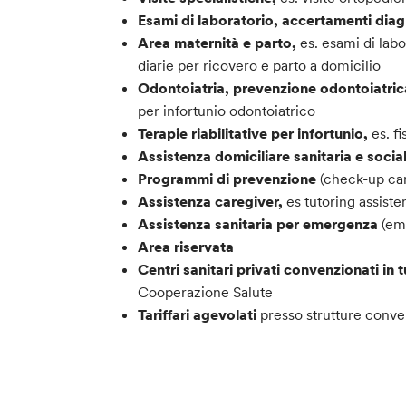
Esami di laboratorio, accertamenti dia
Area maternità e parto,
es. esami di labo
diarie per ricovero e parto a domicilio
Odontoiatria, prevenzione odontoiatrica
per infortunio odontoiatrico
Terapie riabilitative per infortunio,
es. f
Assistenza domiciliare sanitaria e socia
Programmi di prevenzione
(check-up car
Assistenza caregiver,
es tutoring assiste
Assistenza sanitaria per emergenza
(eme
Area riservata
Centri sanitari privati convenzionati in tu
Cooperazione Salute
Tariffari agevolati
presso strutture conve