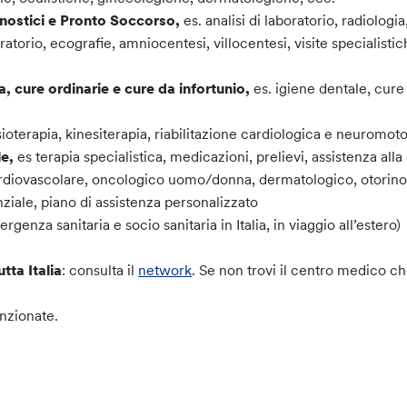
gnostici e Pronto Soccorso,
es. analisi di laboratorio, radiologi
ratorio, ecografie, amniocentesi, villocentesi, visite specialisti
, cure ordinarie e cure da infortunio,
es. igiene dentale, cure
isioterapia, kinesiterapia, riabilitazione cardiologica e neuromoto
le,
es terapia specialistica, medicazioni, prelievi, assistenza all
diovascolare, oncologico uomo/donna, dermatologico, otorinol
nziale, piano di assistenza personalizzato
rgenza sanitaria e socio sanitaria in Italia, in viaggio all’estero)
tta Italia
: consulta il
network
. Se non trovi il centro medico ch
nzionate.