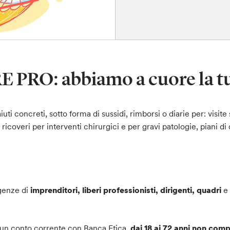
 PRO: abbiamo a cuore la tu
iuti concreti, sotto forma di sussidi, rimborsi o diarie per: visit
, ricoveri per interventi chirurgici e per gravi patologie, piani d
igenze di
imprenditori, liberi professionisti, dirigenti, quadri
e 
di un conto corrente con Banca Etica,
dai 18 ai 72 anni non comp