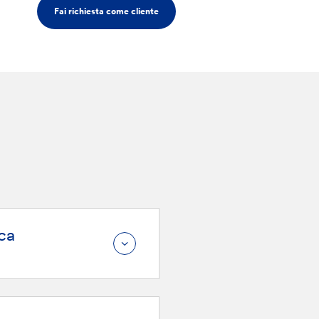
Fai richiesta come cliente
nca