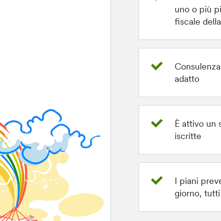
uno o più pi
fiscale dell
Consulenza n
adatto
È attivo un 
iscritte
I piani prev
giorno, tutti 