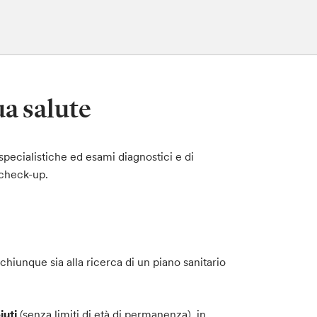
a salute
e specialistiche ed esami diagnostici e di
i check-up.
chiunque sia alla ricerca di un piano sanitario
iuti
(senza limiti di età di permanenza), in