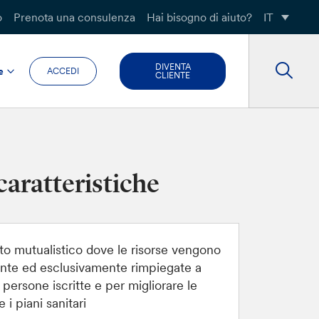
o
Prenota una consulenza
Hai bisogno di aiuto?
IT
DIVENTA
e
ACCEDI
CLIENTE
caratteristiche
to mutualistico dove le risorse vengono
nte ed esclusivamente rimpiegate a
 persone iscritte e per migliorare le
 i piani sanitari