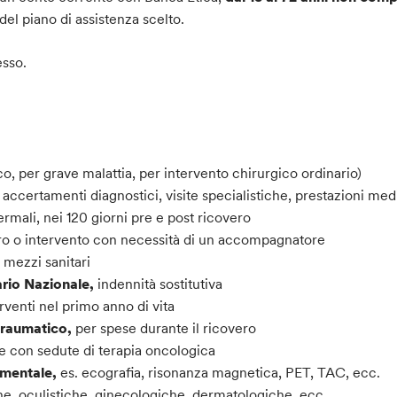
del piano di assistenza scelto.
esso.
o, per grave malattia, per intervento chirurgico ordinario)
, accertamenti diagnostici, visite specialistiche, prestazioni me
 termali, nei 120 giorni pre e post ricovero
ro o intervento con necessità di un accompagnatore
 mezzi sanitari
tario Nazionale,
indennità sostitutiva
rventi nel primo anno di vita
traumatico,
per spese durante il ricovero
e con sedute di terapia oncologica
umentale,
es. ecografia, risonanza magnetica, PET, TAC, ecc.
che, oculistiche, ginecologiche, dermatologiche, ecc.