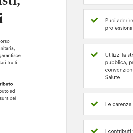
sti,
i
Puoi aderir
professionali
corso
nitaria,
Utilizzi la s
 garantisce
pubblica, p
ri fruiti
convenziona
Salute
ributo
buto ad
sura del
Le carenze 
I contributi