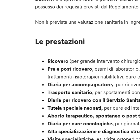
possesso dei requisiti previsti dal Regolamento 
Non è prevista una valutazione sanitaria in ingr
Le prestazioni
Ricovero
(per grande intervento chirurgic
Pre e post ricovero
, esami di laboratorio
trattamenti fisioterapici riabilitativi, cure
Diaria per accompagnatore,
per ricove
Trasporto sanitario
, per spostamenti con
Diaria per ricovero con il Servizio Sani
Tutela speciale neonati,
per cure ed inte
Aborto terapeutico, spontaneo o post 
Diaria per cure oncologiche,
per giornat
Alta specializzazione e diagnostica str
Visite specialistiche,
es. visite ortopedi