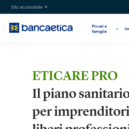
Salta
Sito accessibile
al
contenuto
Privati e
Im
famiglie
ETICARE PRO
Il piano sanitari
per imprenditori