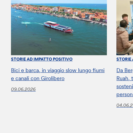
STORIE AD IMPATTO POSITIVO
STORIE
Bici e barca, in viaggio slow lungo fiumi
Da Ber
e canali con Girolibero
Ruah, t
sosteni
09.06.2026
perso
04.06.