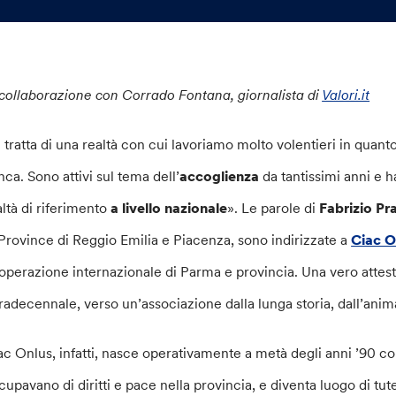
 collaborazione con Corrado Fontana, giornalista di
Valori.it
i tratta di una realtà con cui lavoriamo molto volentieri in quanto 
nca. Sono attivi sul tema dell’
accoglienza
da tantissimi anni e 
altà di riferimento
a livello nazionale
». Le parole di
Fabrizio Pr
 Province di Reggio Emilia e Piacenza, sono indirizzate a
Ciac O
operazione internazionale di Parma e provincia. Una vero attest
tradecennale, verso un’associazione dalla lunga storia, dall’anima 
ac Onlus, infatti, nasce operativamente a metà degli anni ’90 c
cupavano di diritti e pace nella provincia, e diventa luogo di tu