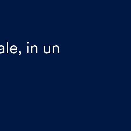
e
le, in un