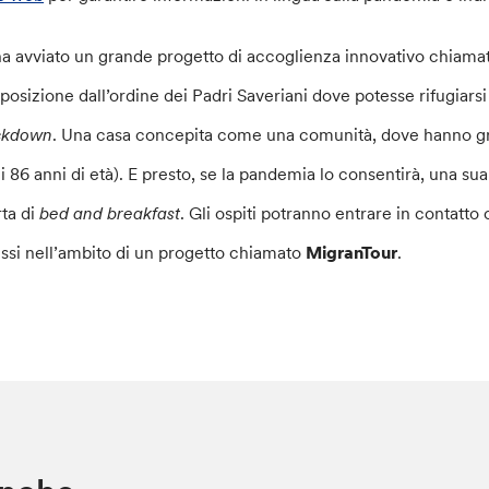
ha avviato un grande progetto di accoglienza innovativo chiam
sposizione dall’ordine dei Padri Saveriani dove potesse rifugiars
ckdown
. Una casa concepita come una comunità, dove hanno grav
li 86 anni di età). E presto, se la pandemia lo consentirà, una su
rta di
bed and breakfast
. Gli ospiti potranno entrare in contatto c
essi nell’ambito di un progetto chiamato
MigranTour
.