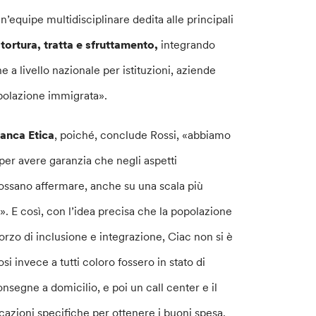
n’equipe multidisciplinare dedita alle principali
 tortura, tratta e sfruttamento,
integrando
e a livello nazionale per istituzioni, aziende
popolazione immigrata».
anca Etica
, poiché, conclude Rossi, «abbiamo
per avere garanzia che negli aspetti
i possano affermare, anche su una scala più
e
». E così, con l’idea precisa che la popolazione
forzo di inclusione e integrazione, Ciac non si è
si invece a tutti coloro fossero in stato di
onsegne a domicilio, e poi un call center e il
cazioni specifiche per ottenere i buoni spesa.