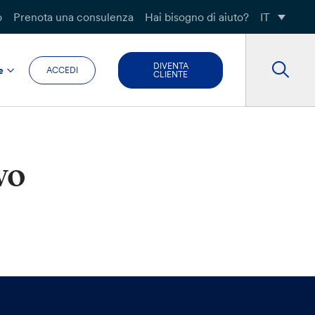
o
Prenota una consulenza
Hai bisogno di aiuto?
IT
DIVENTA
e
ACCEDI
CLIENTE
vo