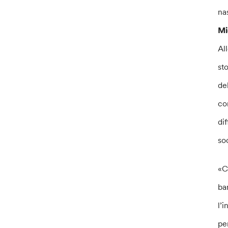
nas
Mi
Al
sto
de
con
dif
so
«C
ba
l’
per