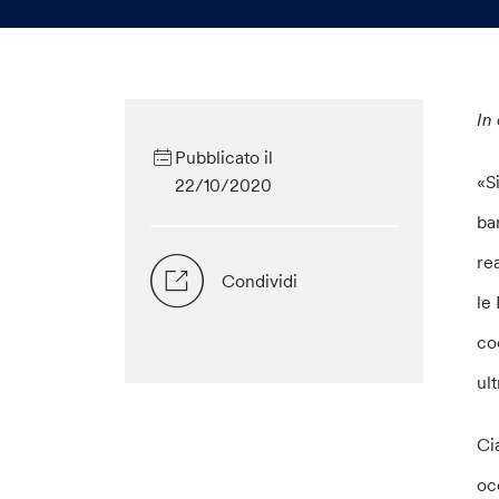
In
Pubblicato il
«S
22/10/2020
ba
re
Condividi
le
co
ul
Ci
oc