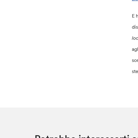
E 
di
lo
ag
so
st