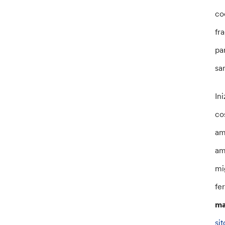
co
fr
pa
sa
In
co
am
am
mi
fe
ma
si