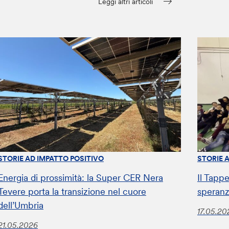
Leggi altri articoli
STORIE AD IMPATTO POSITIVO
STORIE 
Energia di prossimità: la Super CER Nera
Il Tappe
Tevere porta la transizione nel cuore
speranz
dell’Umbria
17.05.20
21.05.2026