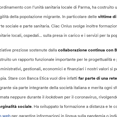
ordinamento con l’unità sanitaria locale di Parma, ha costruito u
agilità della popolazione migrante. In particolare delle
vittime di
rte sociale e parte sanitaria. Ciac Onlus svolge inoltre formazion
nitarie locali, ospedali… sulla presa in carico e i servizi per la 
iziative preziose sostenute dalla
collaborazione continua con B
struito un rapporto funzionale importante per le progettualità e 
ministrativi, gestionali, economici e finanziari i nostri valori s
pia. Stare con Banca Etica vuol dire infatti
far parte di una ret
grante sia parte integrante della società italiana e merita ogni s
rmata neppure durante il
lockdown
per il coronavirus, rivolgendo
rginalità sociale
. Ha sviluppato la formazione a distanza e le c
to web
per garantire informazioni in lingua sulla pandemia o indi