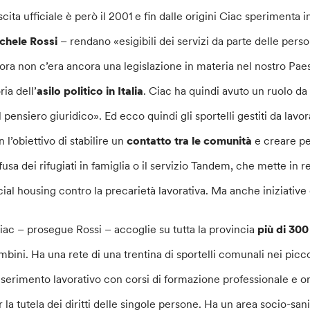
cita ufficiale è però il 2001 e fin dalle origini Ciac sperimenta in
chele Rossi
– rendano «esigibili dei servizi da parte delle per
lora non c’era ancora una legislazione in materia nel nostro Pa
ria dell’
asilo politico in Italia
. Ciac ha quindi avuto un ruolo da
l pensiero giuridico». Ed ecco quindi gli sportelli gestiti da lavor
 l’obiettivo di stabilire un
contatto tra le comunità
e creare pe
fusa dei rifugiati in famiglia o il servizio Tandem, che mette in re
cial housing contro la precarietà lavorativa. Ma anche iniziativ
iac – prosegue Rossi – accoglie su tutta la provincia
più di 300
mbini. Ha una rete di una trentina di sportelli comunali nei picco
inserimento lavorativo con corsi di formazione professionale e 
 la tutela dei diritti delle singole persone. Ha un area socio-sanita