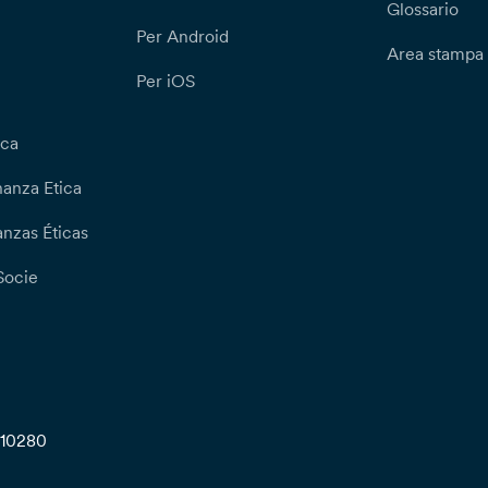
Glossario
Per Android
Area stampa
Per iOS
ica
nanza Etica
nzas Éticas
Socie
710280