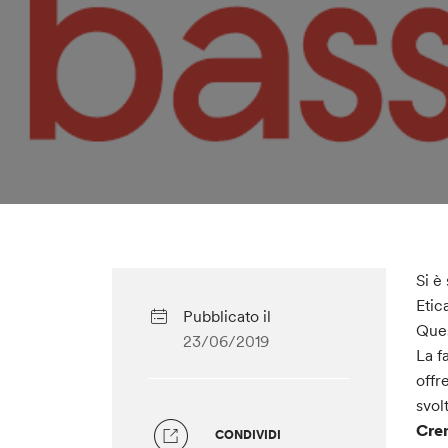
Si è
Etic
Pubblicato il
Ques
23/06/2019
La f
offr
svol
Cre
CONDIVIDI