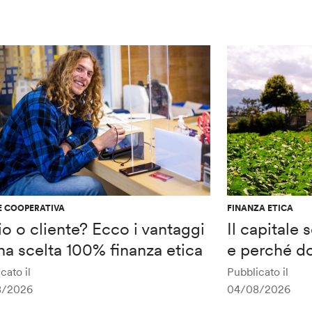
E COOPERATIVA
FINANZA ETICA
o o cliente? Ecco i vantaggi
Il capitale
na scelta 100% finanza etica
e perché do
cato il
Pubblicato il
8/2026
04/08/2026