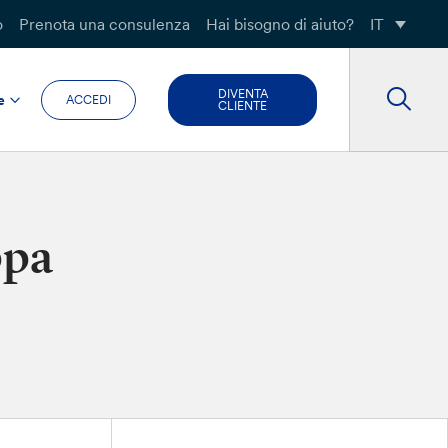
o
Prenota una consulenza
Hai bisogno di aiuto?
IT
DIVENTA
e
ACCEDI
CLIENTE
ppa