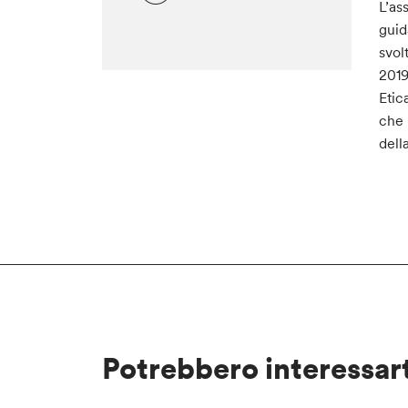
L’as
guid
svol
2019
Etic
che 
dell
Potrebbero interessar