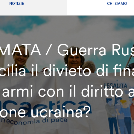
NOTIZIE
CHI SIAMO
TA / Guerra Russ
lia il divieto di fin
rmi con il diritto a
ione ucraina?