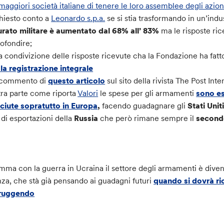
 maggiori società italiane di tenere le loro assemble
e
degli azion
hiesto conto a
Leonardo s.p.a.
se si stia trasformando in un’indu
urato militare è aumentato dal 68% all’ 83%
ma le risposte ri
ofondire;
a condivizione delle risposte ricevute cha la Fondazione ha fat
la registrazione integrale
 commento di
questo articolo
sul sito della rivista The Post Inte
tra parte come riporta
Valori
le spese per gli armamenti
sono es
ciute sopratutto in Europa
,
facendo guadagnare gli
Stati Unit
 di esportazioni della
Russia
che però rimane sempre il
secondo
mma con la guerra in Ucraina il settore degli armamenti è dive
nza, che stà già pensando ai guadagni futuri
quando si dovrà ric
truggendo