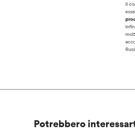
Il c
esse
prod
Infin
molt
acco
Russ
Potrebbero interessar