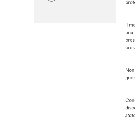
prof
Il m
una 
pres
cres
Non 
guer
Cond
disc
stat