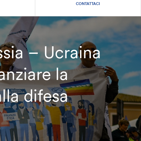
CONTATTACI
ia – Ucraina
anziare la
lla difesa