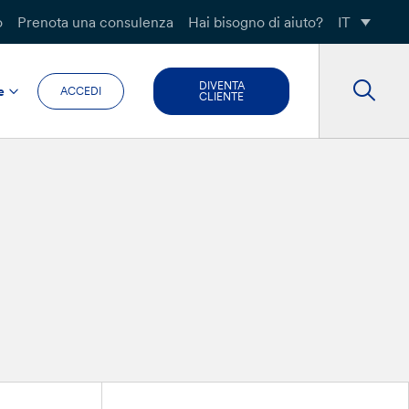
o
Prenota una consulenza
Hai bisogno di aiuto?
IT
DIVENTA
e
ACCEDI
CLIENTE