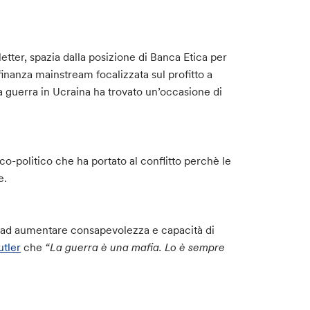
ter, spazia dalla posizione di Banca Etica per
finanza mainstream focalizzata sul profitto a
la guerra in Ucraina ha trovato un’occasione di
-politico che ha portato al conflitto perchè le
e.
e ad aumentare consapevolezza e capacità di
tler
che
“La guerra è una mafia. Lo è se
m
pre