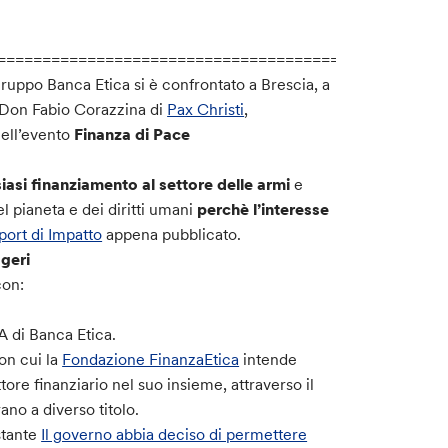
==================================================
ruppo Banca Etica si è confrontato a Brescia, a
 Don Fabio Corazzina di
Pax Christi
,
nell’evento
Finanza di Pace
asi finanziamento al settore delle armi
e
el pianeta e dei diritti umani
perchè l’interesse
port di Impatto
appena pubblicato.
geri
con:
A di Banca Etica.
on cui la
Fondazione FinanzaEtica
intende
ore finanziario nel suo insieme, attraverso il
ano a diverso titolo.
tante
Il governo abbia deciso di permettere