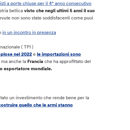
isti a porte chiuse per il 4° anno consecutivo
stria bellica
visto che negli ultimi 5 anni il suo
cevute non sono state soddisfacenti come puoi
to
in un incontro in presenza
rnazionale ( TPI )
plose nel 20
2
2
e
le importazioni sono
i
ma anche la
Francia
che ha approfittato del
 esportatore mondiale.
ntato un investimento che rende bene per la
ostruire quello che le armi stanno