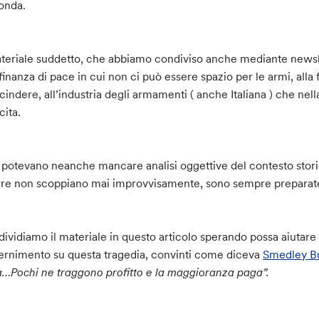
onda.
ateriale suddetto, che abbiamo condiviso anche mediante newslet
finanza di pace in cui non ci può essere spazio per le armi, alla 
cindere, all’industria degli armamenti ( anche Italiana ) che nel
cita.
potevano neanche mancare analisi oggettive del contesto storico
re non scoppiano mai improvvisamente, sono sempre preparat
ividiamo il materiale in questo articolo sperando possa aiutar
ernimento su questa tragedia, convinti come diceva
Smedley Bu
a…Pochi ne tr
a
ggono profitto e la maggioranza paga”.