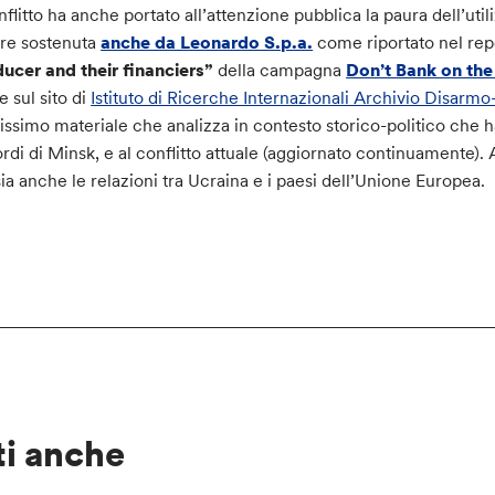
onflitto ha anche portato all’attenzione pubblica la paura dell’ut
re sostenuta
anche da Leonardo S.p.a.
come riportato nel re
ucer and their financiers”
della campagna
Don’t Bank on th
e sul sito di
Istituto di Ricerche Internazionali Archivio Disarm
issimo materiale che analizza in contesto storico-politico che ha
rdi di Minsk, e al conflitto attuale (aggiornato continuamente). A
ia anche le relazioni tra Ucraina e i paesi dell’Unione Europea.
ti anche