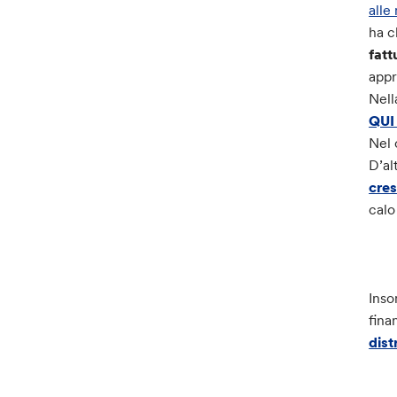
alle
ha c
fatt
appr
Nell
QUI 
Nel
D’al
cres
calo
Inso
fina
dis