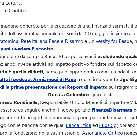
a Lettura.
rto Garibbo
==================================================
’impegno concreto per la creazione di una finanza disarmata il g
ito dell’assemblea annuale dei soci del 20 maggio, insieme a a
zatomica
,
Rete Italiana Pace e Disarmo
e
University for Peace
, 
puoi rivedere l’incontro
gno che da sempre Banca Etica porta avanti
escludendo qualsi
nziando invece attività ad impatto positivo fondate sul rispetto d
alto è quello di tutti
, come puoi approfondire consultando il
Re
lta il podcast Armiamoci di Pace
a cui è intervenuto
Ugo Big
di la prima presentazione del Report di Impatto
su Istagram 
Donata Columbro
, giornalista.
maso Rondinella
, Responsabile Ufficio Modelli di Impatto e VS
ressante da seguire anche il nuovo portale
FinanzaDisarmata
c
ogliere tutti progetti di economia di pace per contaminare il sett
ogo con le banche con le quali
Banca Etica
ed
Etica Sgr
collabor
re la fondazione nella sua mission di
Azionariato Critico
nonos