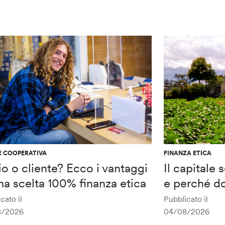
E COOPERATIVA
FINANZA ETICA
o o cliente? Ecco i vantaggi
Il capitale
na scelta 100% finanza etica
e perché do
cato il
Pubblicato il
8/2026
04/08/2026