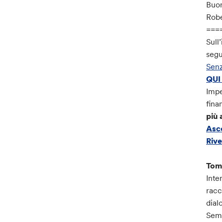
Buon
Robe
===
Sull
segu
Sen
QUI 
Impe
fina
più 
Asco
Rive
Tom
Inte
racc
dial
Semp