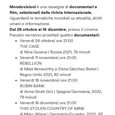
Mondovisioni
è una rassegna di
documentari e
film, selezionati dalla rivista Internazionale
,
riguardanti le tematiche mondiali su attualità, diritti
umani e informazione.
Dal 28 ottobre al 16 dicembre
, presso il cinema
Pasubio verranno proiettati quattro
documentari:
Venerdì 28 ottobre| ore 21.00
THE CASE
di Nina Guseva | Russia 2021, 76 minuti
Venerdì 11 novembre| ore 21.00
REBELLION
di Maia Kenworthy e Elena Sánchez Bellot |
Regno Unito 2021, 82 minuti
Venerdì 18 novembre| ore 21.00
ROBIN BANK
di Anna Giralt Gris | Spagna/Germania, 2022,
79 minuti
Venerdì 16 dicembre| ore 21.00
THIS STOLEN COUNTRY OF MINE
di Marc Wiese | Germania/Ecuador, 2022, 93