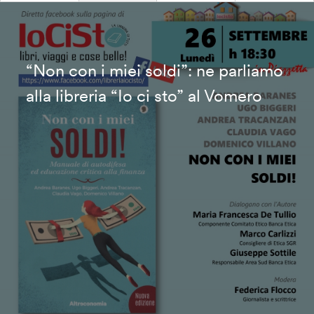
“Non con i miei soldi”: ne parliamo
alla libreria “Io ci sto” al Vomero