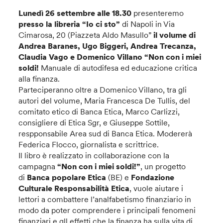
Lunedì 26 settembre alle 18.30
presenteremo
presso la libreria “Io ci sto”
di Napoli in Via
Cimarosa, 20 (Piazzeta Aldo Masullo”
il volume di
Andrea Baranes, Ugo Biggeri, Andrea Trecanza,
Claudia Vago e Domenico Villano “Non con i miei
soldi!
Manuale di autodifesa ed educazione critica
alla finanza.
Parteciperanno oltre a Domenico Villano, tra gli
autori del volume, Maria Francesca De Tullis, del
comitato etico di Banca Etica, Marco Carlizzi,
consigliere di Etica Sgr, e Giuseppe Sottile,
respponsabile Area sud di Banca Etica. Modererà
Federica Flocco, giornalista e scrittrice.
Il libro è realizzato in collaborazione con la
campagna
“Non con i miei soldi!”
, un progetto
di
Banca popolare Etica
(BE) e
Fondazione
Culturale Responsabilità Etica
, vuole aiutare
i
lettori a combattere l’analfabetismo finanziario in
modo da poter comprendere i principali fenomeni
finanziari e gll effetti che la finanza ha sulla vita di