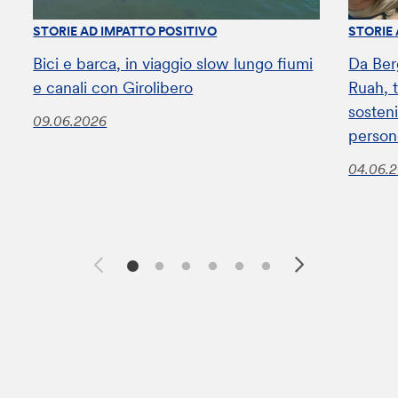
STORIE AD IMPATTO POSITIVO
STORIE
Bici e barca, in viaggio slow lungo fiumi
Da Ber
e canali con Girolibero
Ruah, t
sosteni
09.06.2026
perso
04.06.