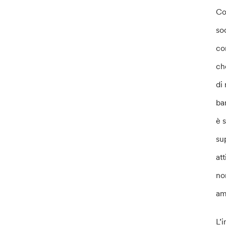
Co
so
co
ch
di
ba
è 
su
at
no
am
L’