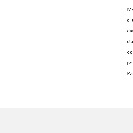
Ma
al
di
st
co
po
Pa