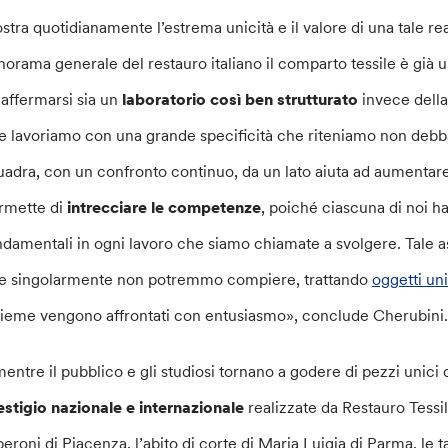
stra quotidianamente l’estrema unicità e il valore di una tale re
norama generale del restauro italiano il comparto tessile è già 
 affermarsi sia un
laboratorio così ben strutturato
invece della
e lavoriamo con una grande specificità che riteniamo non debba 
uadra, con un confronto continuo, da un lato aiuta ad aumentare l
rmette di
intrecciare le competenze
, poiché ciascuna di noi ha
ndamentali in ogni lavoro che siamo chiamate a svolgere. Tale a
e singolarmente non potremmo compiere, trattando
oggetti uni
sieme vengono affrontati con entusiasmo», conclude Cherubini
mentre il pubblico e gli studiosi tornano a godere di pezzi unici 
estigio nazionale e internazionale
realizzate da Restauro Tessil
beroni di Piacenza, l’abito di corte di Maria Luigia di Parma, le