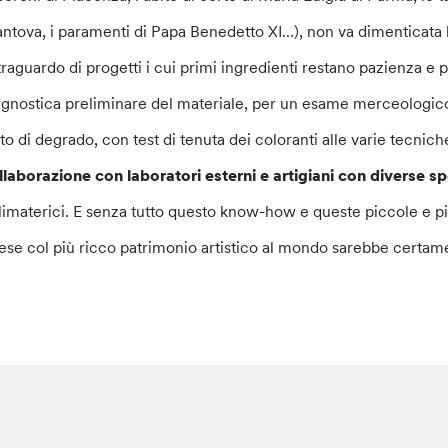
ntova, i paramenti di Papa Benedetto XI…), non va dimenticata 
 traguardo di progetti i cui primi ingredienti restano pazienza e 
agnostica preliminare del materiale, per un esame merceologico de
ato di degrado, con test di tenuta dei coloranti alle varie tecnic
llaborazione con laboratori esterni e artigiani con diverse sp
limaterici. E senza tutto questo know-how e queste piccole e picc
ese col più ricco patrimonio artistico al mondo sarebbe certam