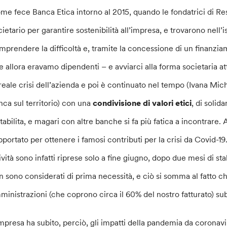
me fece Banca Etica intorno al 2015, quando le fondatrici di Re
cietario per garantire sostenibilità all’impresa, e trovarono nell’
mprendere la difficoltà e, tramite la concessione di un finanziamen
e allora eravamo dipendenti – e avviarci alla forma societaria a
 reale crisi dell’azienda e poi è continuato nel tempo (Ivana Mich
nca sul territorio) con una
condivisione di valori etici
, di solida
stabilita, e magari con altre banche si fa più fatica a incontrar
pportato per ottenere i famosi contributi per la crisi da Covid-
tività sono infatti riprese solo a fine giugno, dopo due mesi di st
n sono considerati di prima necessità, e ciò si somma al fatto che
ministrazioni (che coprono circa il 60% del nostro fatturato) s
impresa ha subito, perciò, gli impatti della pandemia da coronavir