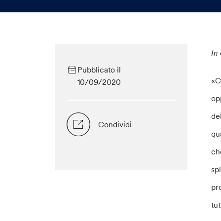
In
Pubblicato il
«C
10/09/2020
op
de
Condividi
qu
ch
sp
pr
tu