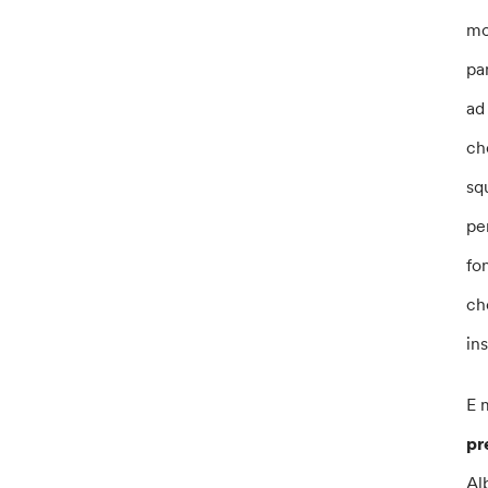
mo
pa
ad
ch
sq
pe
fo
ch
in
E 
pr
Al