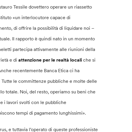
stauro Tessile dovettero operare un riassetto
istituto «un interlocutore capace di
to, di offrire la possibilità di liquidare noi –
ttuale. Il rapporto è quindi nato in un momento
eletti partecipa attivamente alle riunioni della
rietà e di
attenzione per le realtà locali
che si
e. Anche recentemente Banca Etica ci ha
19. Tutte le committenze pubbliche e molte delle
allo totale. Noi, del resto, operiamo su beni che
 i lavori svolti con le pubbliche
ubiscono tempi di pagamento lunghissimi».
us, e tuttavia l’operato di queste professioniste