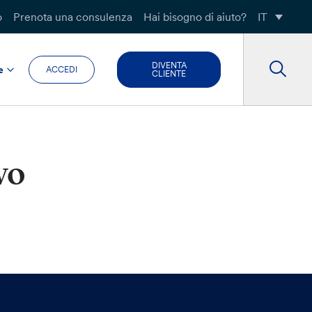
o
Prenota una consulenza
Hai bisogno di aiuto?
IT
DIVENTA
e
ACCEDI
CLIENTE
vo