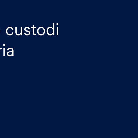
 custodi
ria