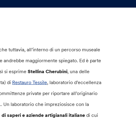
he tuttavia, all’interno di un percorso museale
se andrebbe maggiormente spiegato. Ed è parte
sì si esprime
Stellina Cherubini
, una delle
ta) di
Restauro Tessile
, laboratorio d’eccellenza
committenze private per riportare all’originario
i… Un laboratorio che impreziosisce con la
–
di saperi e aziende artigianali italiane
di cui