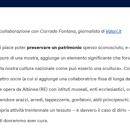
 collaborazione con Corrado Fontana, giornalista di
Valori.it
i piace poter
preservare un patrimonio
spesso sconosciuto, e c
pure di una mostra, aggiunge un elemento significante che for
lla nostra cultura nazionale come può esserlo una scultura». Co
attro socie (a cui si aggiunge una collaboratrice fissa di lunga da
e opera da Albinea (RE) con istituti museali, enti ecclesiastici, 
lendore arazzi, arredi, tappezzerie, gonfaloni, abiti principesch
opria attività trentennale un tessuto – è davvero il caso di dirlo 
tti dovremmo aver cura.