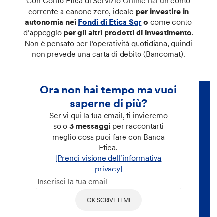
Con Conto Etica di Servizio Online hai un
conto
corrente a canone zero, ideale
per investire in
autonomia nei
Fondi di Etica Sgr
o
come conto
d’appoggio
per gli altri prodotti di investimento
.
Non è pensato per l’operatività quotidiana, quindi
non prevede una carta di debito (Bancomat).
Ora non hai tempo ma vuoi
saperne di più?
Scrivi qui la tua email, ti invieremo
solo
3 messaggi
per raccontarti
meglio cosa puoi fare con Banca
Etica.
[Prendi visione dell’informativa
privacy]
OK SCRIVETEMI