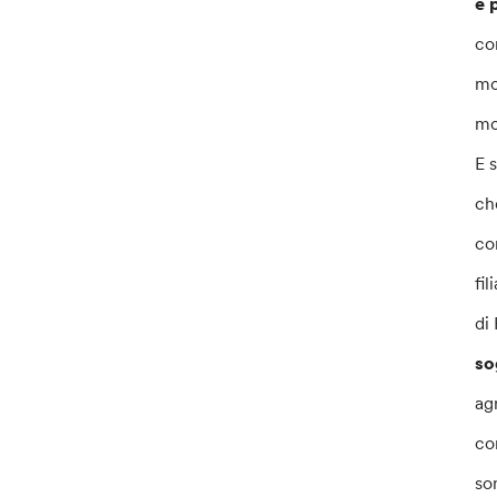
e 
co
mo
mo
E 
ch
co
fi
di
so
ag
co
so