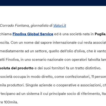
 Corrado Fontana, giornalista di
Valori.it
 chiama
Finoliva Global Service
ed è una società nata in
Puglia
escita. Con un nome dal sapore internazionale cui resta associat
mediatamente ad un settore, quello dell’olio d’oliva, che è vanto
fatti Finoliva, in uno scenario nazionale con operatori talvolta 
soluta del prodotto
e dei suoi fornitori fa un tratto distintivo.
 società occupa in modo diretto, come confezionatori, 11 perso
mila produttori. Singole aziende o cooperative e associazioni, 
rtecipano ad un sistema il cui principale socio di riferimento, Ita
tre 100mila.