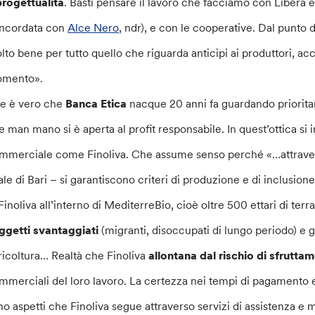
progettualità
. Basti pensare il lavoro che facciamo con Libera 
ncordata con
Alce Nero
, ndr), e con le cooperative. Dal punto d
lto bene per tutto quello che riguarda anticipi ai produttori, ac
mento».
se è vero che
Banca Etica
nacque 20 anni fa guardando priorita
e man mano si è aperta al profit responsabile. In quest’ottica si 
mmerciale come Finoliva. Che assume senso perché «…attraver
liale di Bari – si garantiscono criteri di produzione e di inclusio
 Finoliva all’interno di MediterreBio, cioè oltre 500 ettari di ter
ggetti svantaggiati
(migranti, disoccupati di lungo periodo) e 
ricoltura… Realtà che Finoliva
allontana dal rischio di sfrutta
mmerciali del loro lavoro. La certezza nei tempi di pagamento e
no aspetti che Finoliva segue attraverso servizi di assistenza e m