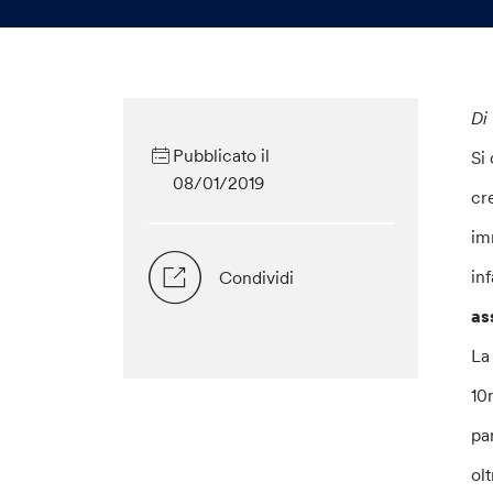
Di
Pubblicato il
Si
08/01/2019
cr
im
in
Condividi
as
La
10
pa
ol