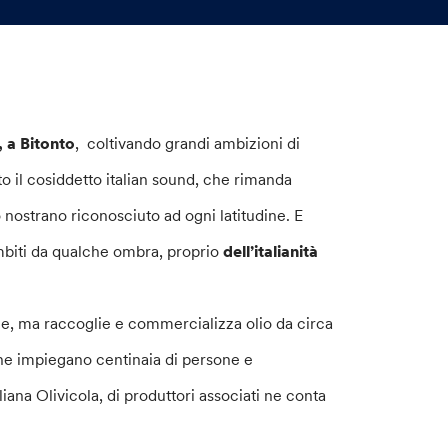
, a Bitonto
, coltivando grandi ambizioni di
o il cosiddetto italian sound, che rimanda
 nostrano riconosciuto ad ogni latitudine. E
lambiti da qualche ombra, proprio
dell’italianità
ne, ma raccoglie e commercializza olio da circa
che impiegano centinaia di persone e
liana Olivicola, di produttori associati ne conta