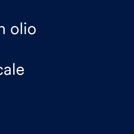
n olio
cale