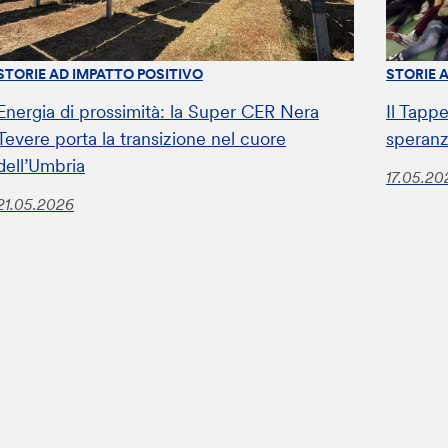
STORIE AD IMPATTO POSITIVO
STORIE 
Energia di prossimità: la Super CER Nera
Il Tappe
Tevere porta la transizione nel cuore
speranz
dell’Umbria
17.05.20
21.05.2026