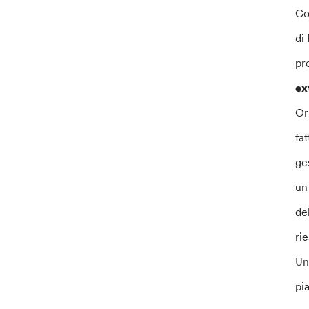
Co
di
pr
ex
Or
fa
ge
un
de
ri
Un
pi