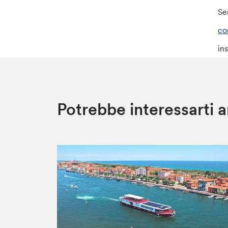
Se
con
ins
Potrebbe interessarti 