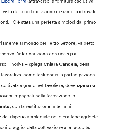
e
Libera Terra
(attraverso la fornitura esclusiva
i vista della collaborazione ci siamo poi trovati
conti… C’è stata una perfetta simbiosi dal primo
riamente al mondo del Terzo Settore, va detto
inscrive l’interlocuzione con una s.p.a.
so Finoliva – spiega
Chiara Candela
, della
ne lavorativa, come testimonia la partecipazione
ra coltivata a grano nel Tavoliere, dove
operano
giovani impegnati nella formazione in
mento
, con la restituzione in termini
 del rispetto ambientale nelle pratiche agricole
onitoraggio, dalla coltivazione alla raccolta.