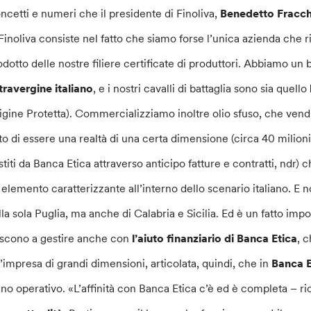
ncetti e numeri che il presidente di Finoliva,
Benedetto Fracch
 Finoliva consiste nel fatto che siamo forse l’unica azienda che ri
odotto delle nostre filiere certificate di produttori. Abbiamo un 
travergine italiano
, e i nostri cavalli di battaglia sono sia quello
igine Protetta). Commercializziamo inoltre olio sfuso, che vendia
tto di essere una realtà di una certa dimensione (circa 40 milioni
stiti da Banca Etica attraverso anticipo fatture e contratti, ndr)
 elemento caratterizzante all’interno dello scenario italiano. E n
lla sola Puglia, ma anche di Calabria e Sicilia. Ed è un fatto im
escono a gestire anche con
l’aiuto finanziario di Banca Etica
, 
’impresa di grandi dimensioni, articolata, quindi, che in
Banca E
ano operativo. «L’affinità con Banca Etica c’è ed è completa – ric