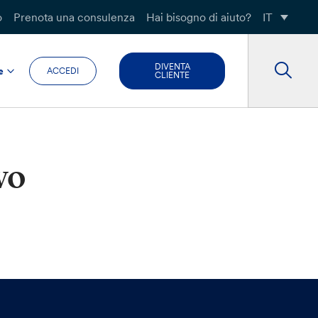
o
Prenota una consulenza
Hai bisogno di aiuto?
IT
DIVENTA
e
ACCEDI
CLIENTE
vo