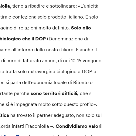
iolla
, tiene a ribadire e sottolineare: «L’unicità
tira e confeziona solo prodotto italiano. E solo
bacino di relazioni molto definito.
Solo olio
biologico che il DOP
(Denominazione di
mo all’interno delle nostre filiere. E anche il
 di euro di fatturato annuo, di cui 10-15 vengono
 che tratta solo extravergine biologico e DOP è
on si parla dell’economia locale di Bitonto o
portante perché
sono territori difficili,
che si
che si è impegnata molto sotto questo profilo».
tica
ha trovato il partner adeguato, non solo sul
orda infatti Fracchiolla –.
Condividiamo valori