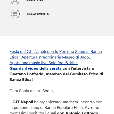
SALVA EVENTO
Festa del GIT Napoli con le Persone Socie di Banca
Etica : Apertura straordinaria Museo di Jago,
Apericena music live Sciò food&drink
Guarda il video della serata
con l’intervista a
Gaetano Loffredo, membro del Comitato Etico di
Banca Etica!
Cara Socia e caro Socio,
Il
GIT Napoli
ha organizzato una festa-incontro con
le persone socie di Banca Popolare Etica. Avremo
moltissimi ospiti tra i quali
don Antonio Loffredo