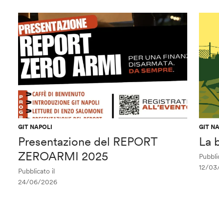
GIT NAPOLI
GIT N
Presentazione del REPORT
La 
ZEROARMI 2025
Pubblic
12/03
Pubblicato il
24/06/2026