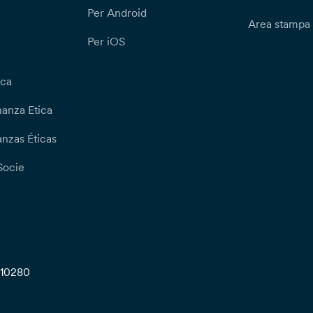
Per Android
Area stampa
Per iOS
ica
nanza Etica
nzas Éticas
Socie
710280