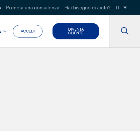
o
Prenota una consulenza
Hai bisogno di aiuto?
IT
DIVENTA
e
ACCEDI
CLIENTE