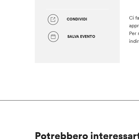
Ci f
CONDIVIDI
appr
Per 
SALVA EVENTO
indi
Potrebbero interessar