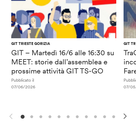
GIT TRIESTE GORIZIA
GIT TR
GIT – Martedì 16/6 alle 16:30 su
Tra
MEET: storie dall’assemblea e
inco
prossime attività GIT TS-GO
Far
Pubblicato il
Pubblic
07/06/2026
07/05