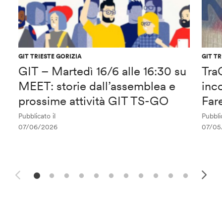
GIT TRIESTE GORIZIA
GIT TR
GIT – Martedì 16/6 alle 16:30 su
Tra
MEET: storie dall’assemblea e
inco
prossime attività GIT TS-GO
Far
Pubblicato il
Pubblic
07/06/2026
07/05