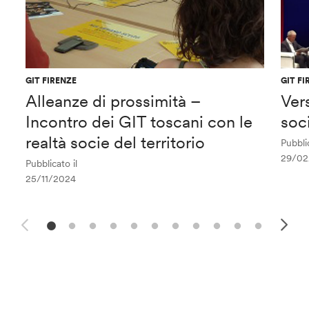
GIT FIRENZE
GIT FI
Alleanze di prossimità –
Ver
Incontro dei GIT toscani con le
soc
realtà socie del territorio
Pubblic
29/02
Pubblicato il
25/11/2024