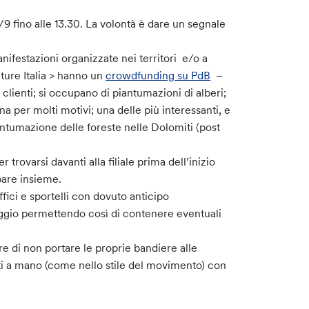
7/9 fino alle 13.30. La volontà è dare un segnale
manifestazioni organizzate nei territori e/o a
uture Italia > hanno un
crowdfunding su PdB
–
 clienti; si occupano di piantumazioni di alberi;
ina per molti motivi; una delle più interessanti, e
iantumazione delle foreste nelle Dolomiti (post
r trovarsi davanti alla filiale prima dell’inizio
pare insieme.
ffici e sportelli con dovuto anticipo
iggio permettendo così di contenere eventuali
e di non portare le proprie bandiere alle
atti a mano (come nello stile del movimento) con