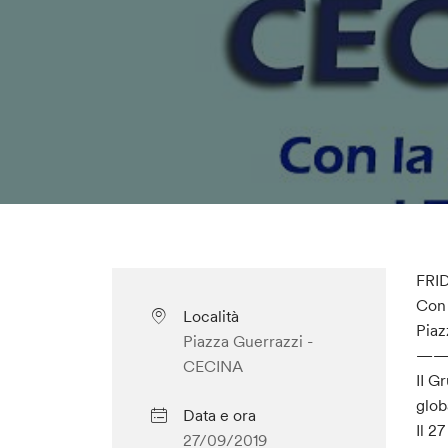
FRI
Con 
Località
Pia
Piazza Guerrazzi -
—
CECINA
II G
glob
Data e ora
Il 2
27/09/2019