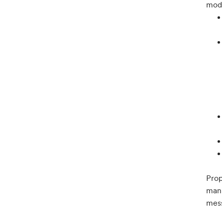
moda
Prop
mani
mess