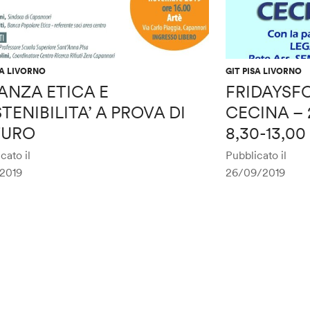
SA LIVORNO
GIT PISA LIVORNO
ANZA ETICA E
FRIDAYSF
TENIBILITA’ A PROVA DI
CECINA – 2
TURO
8,30-13,00
cato il
Pubblicato il
/2019
26/09/2019