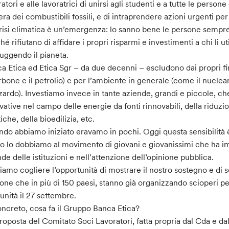
ratori e alle lavoratrici di unirsi agli studenti e a tutte le pers
’era dei combustibili fossili, e di intraprendere azioni urgenti pe
risi climatica è un’emergenza: lo sanno bene le persone sempr
hé rifiutano di affidare i propri risparmi e investimenti a chi li 
ruggendo il pianeta.
a Etica ed Etica Sgr – da due decenni – escludono dai propri fin
arbone e il petrolio) e per l’ambiente in generale (come il nucleare
zardo). Investiamo invece in tante aziende, grandi e piccole, che
vative nel campo delle energie da fonti rinnovabili, della riduzio
tiche, della bioedilizia, etc.
do abbiamo iniziato eravamo in pochi. Oggi questa sensibilità 
o lo dobbiamo al movimento di giovani e giovanissimi che ha imp
de delle istituzioni e nell’attenzione dell’opinione pubblica.
iamo cogliere l’opportunità di mostrare il nostro sostegno e di s
one che in più di 150 paesi, stanno già organizzando scioperi per
nità il 27 settembre.
oncreto, cosa fa il Gruppo Banca Etica?
roposta del Comitato Soci Lavoratori, fatta propria dal Cda e da