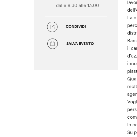
lavo
dalle 8.30
alle 13.00
dell
La c
perc
CONDIVIDI
dist
Banc
SALVA EVENTO
il c
d’az
inno
plas
Quan
molt
agen
Vogl
pers
comu
In c
Su p