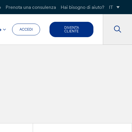
o
Prenota una consulenza
Hai bisogno di aiuto?
IT
DIVENTA
e
ACCEDI
CLIENTE