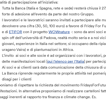
lità di partecipazione all’iniziativa:
Tutta la Banca (Italia e Spagna, rete e sede) resterà chiusa il 2
forte di adesione all’evento da parte del nostro Gruppo.
I lavoratori e le lavoratrici saranno invitati a partecipare alle 
devolvere una cifra (30, 50, 100 euro) a favore di Friday For F
e di
ETIFOR
con il progetto
WOWnature
-: sono da anni soci e
spin off dell’università di Padova, realtà molto seria e a noi vic
giovani, esperienze in Italia nel settore; si occupano della rip
uragano Vaira) e di piantumazioni in Africa.
L’invito ai soci e alle socie é ad organizzarsi con i lavoratori, pe
delle manifestazioni locali [
qui l’elenco per l’Italia
] per parteci
Ai soci e ai clienti sarà data comunicazione della chiusura di u
La Banca riprende regolarmente le proprie attività nel pomer
disagi per i clienti
oniamo di rispettare la richiesta del movimento FridaysForFutur
festazioni. In alternativa proponiamo di realizzare cartelloni f
aggi inerenti al rapporto tra finanza e climate change. Es.