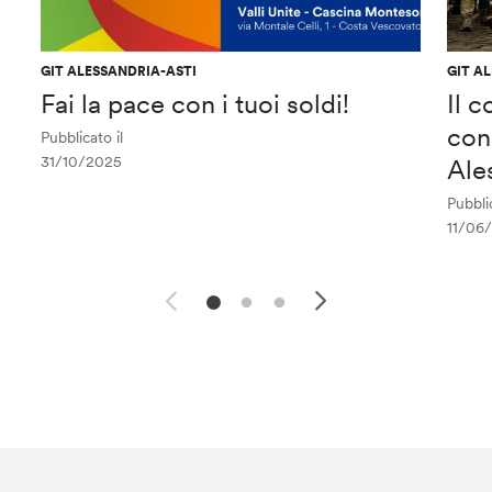
GIT ALESSANDRIA-ASTI
GIT A
Fai la pace con i tuoi soldi!
Il c
con
Pubblicato il
31/10/2025
Ale
Pubblic
11/06