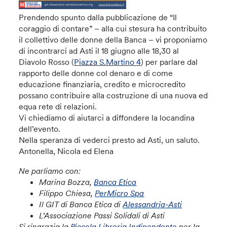
Prendendo spunto dalla pubblicazione de “Il
coraggio di contare” – alla cui stesura ha contribuito
il collettivo delle donne della Banca – vi proponiamo
di incontrarci ad Asti il 18 giugno alle 18,30 al
Diavolo Rosso (
Piazza S.Martino 4
) per parlare dal
rapporto delle donne col denaro e di come
educazione finanziaria, credito e microcredito
possano contribuire alla costruzione di una nuova ed
equa rete di relazioni.
Vi chiediamo di aiutarci a diffondere la locandina
dell’evento.
Nella speranza di vederci presto ad Asti, un saluto.
Antonella, Nicola ed Elena
Ne parliamo con:
Marina Bozza,
Banca Etica
Filippo Chiesa,
PerMicro Spa
Il GIT di Banca Etica di
Alessandria-Asti
L’Associazione Passi Solidali di Asti
Si ringrazia la
Piccola Libreria Indipendente
per la