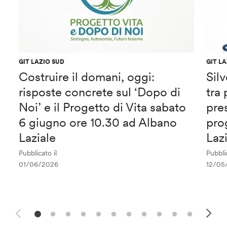
GIT LAZIO SUD
GIT L
Costruire il domani, oggi:
Sil
risposte concrete sul ‘Dopo di
tra
Noi’ e il Progetto di Vita sabato
pre
6 giugno ore 10.30 ad Albano
pro
Laziale
Laz
Pubblicato il
Pubblic
01/06/2026
12/05