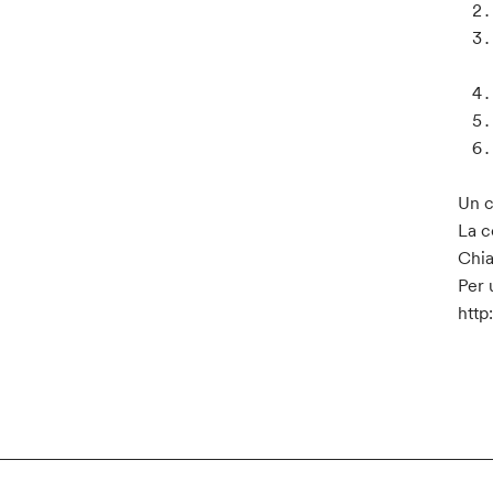
Un c
La c
Chi
Per 
http