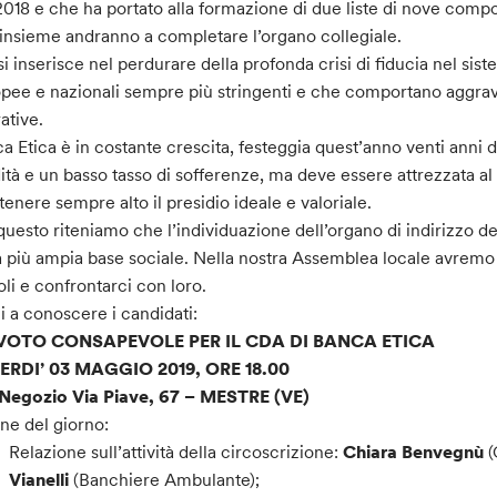
2018 e che ha portato alla formazione di due liste di nove compon
insieme andranno a completare l’organo collegiale.
si inserisce nel perdurare della profonda crisi di fiducia nel si
pee e nazionali sempre più stringenti e che comportano aggravi
ative.
a Etica è in costante crescita, festeggia quest’anno venti anni d
dità e un basso tasso di sofferenze, ma deve essere attrezzata al 
enere sempre alto il presidio ideale e valoriale.
questo riteniamo che l’individuazione dell’organo di indirizzo d
a più ampia base sociale. Nella nostra Assemblea locale avremo
oli e confrontarci con loro.
i a conoscere i candidati:
VOTO CONSAPEVOLE PER IL CDA DI BANCA ETICA
ERDI’ 03 MAGGIO 2019, ORE 18.00
 Negozio Via Piave, 67 – MESTRE (VE)
ne del giorno:
Relazione sull’attività della circoscrizione:
Chiara Benvegnù
(
Vianelli
(Banchiere Ambulante);