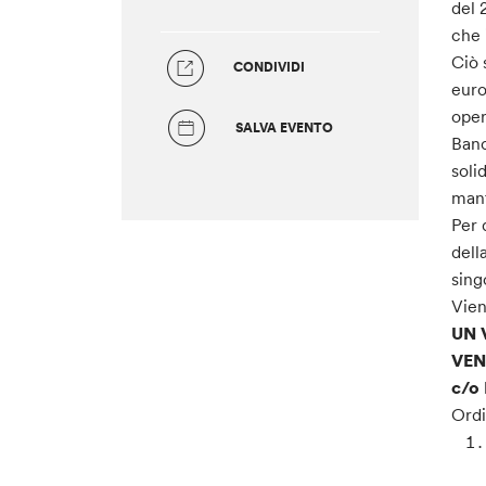
del 
che 
Ciò 
CONDIVIDI
euro
oper
SALVA EVENTO
Banc
soli
mant
Per 
dell
sing
Vien
UN 
VEN
c/o
Ordi