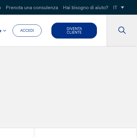
o
Prenota una consulenza
Hai bisogno di aiuto?
IT
DIVENTA
e
ACCEDI
CLIENTE