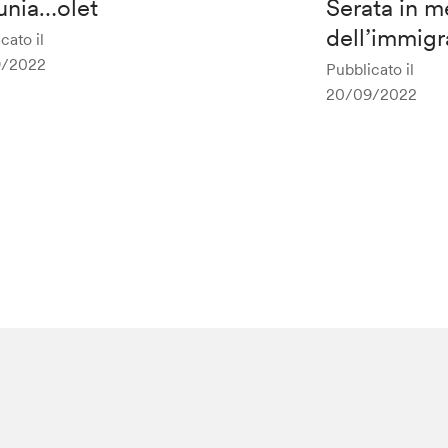
unia…olet
Serata in m
dell’immigr
cato il
9/2022
Pubblicato il
20/09/2022