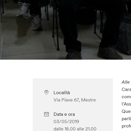
Alle
Cara
Località
come
Via Piave 67, Mestre
l’As
Ques
Data e ora
part
03/05/2019
prof
dalle 18.00
alle 21.00