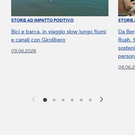
STORIE AD IMPATTO POSITIVO
STORIE
Bici e barca, in viaggio slow lungo fiumi
Da Ber
e canali con Girolibero
Ruah, t
sosteni
09.06.2026
perso
04.06.