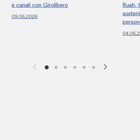
e canali con Girolibero
Ruah, t
sosteni
09.06.2026
perso
04.06.