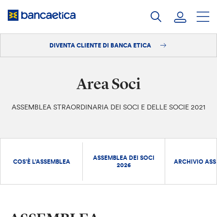
Salta
al
contenuto
DIVENTA CLIENTE DI BANCA ETICA
Accedi
Diventa cliente
Area Soci
ASSEMBLEA STRAORDINARIA DEI SOCI E DELLE SOCIE 2021
ASSEMBLEA DEI SOCI
COS’È L’ASSEMBLEA
ARCHIVIO ASS
2026