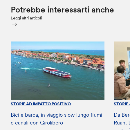
Potrebbe interessarti anche
Leggi altri articoli
STORIE AD IMPATTO POSITIVO
STORIE
Bici e barca, in viaggio slow lungo fiumi
Da Ber
e canali con Girolibero
Ruah, t