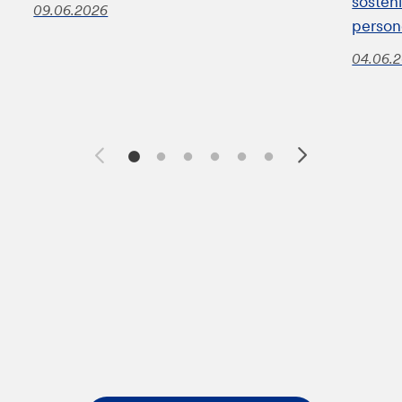
sosteni
09.06.2026
perso
04.06.