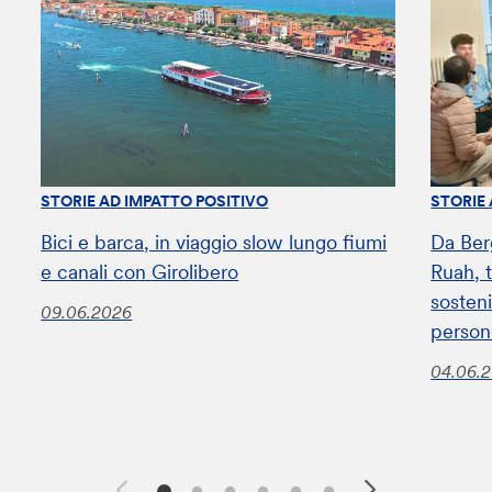
STORIE AD IMPATTO POSITIVO
STORIE
Bici e barca, in viaggio slow lungo fiumi
Da Ber
e canali con Girolibero
Ruah, t
sosteni
09.06.2026
perso
04.06.